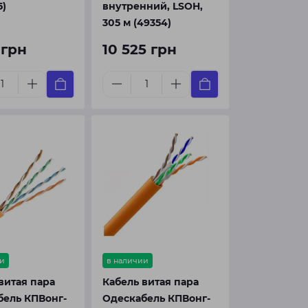
5)
внутренний, LSOH,
305 м (49354)
 грн
10 525 грн
и
в наличии
витая пара
Кабель витая пара
бель КПВонг-
Одескабель КПВонг-