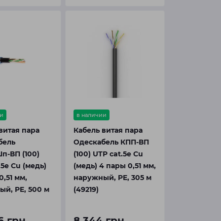
и
в наличии
витая пара
Кабель витая пара
бель
Одескабель КПП-ВП
п-ВП (100)
(100) UTP cat.5e Cu
.5e Cu (медь)
(медь) 4 пары 0,51 мм,
0,51 мм,
наружный, PE, 305 м
й, PE, 500 м
(49219)
6 грн
8 344 грн