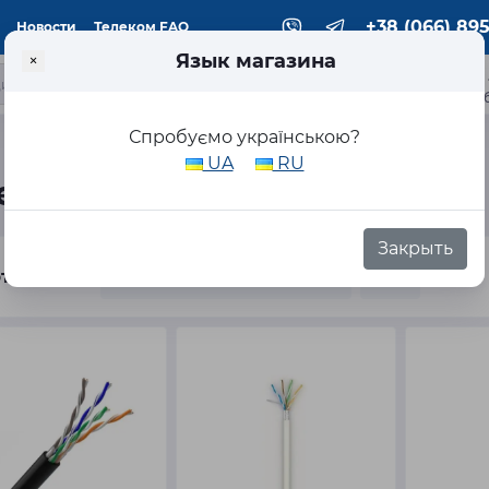
+38 (066) 895
Новости
Телеком FAQ
Язык магазина
×
ка
Спробуємо українською?
UA
RU
ель
Закрыть
тировка: