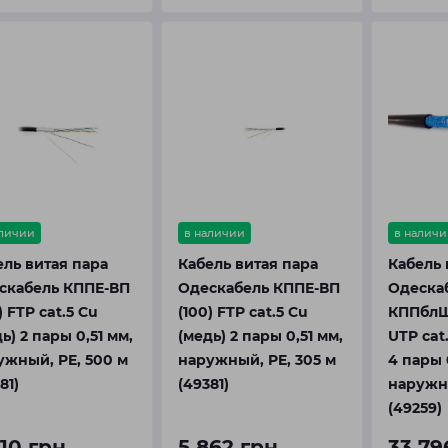
аличии
в наличии
в наличи
ель витая пара
Кабель витая пара
Кабель 
скабель КППЕ-ВП
Одескабель КППЕ-ВП
Одеска
) FTP cat.5 Cu
(100) FTP cat.5 Cu
КППблШ
ь) 2 пары 0,51 мм,
(медь) 2 пары 0,51 мм,
UTP cat
ужный, PE, 500 м
наружный, PE, 305 м
4 пары 
81)
(49381)
наружны
(49259)
610 грн
5 862 грн
33 79