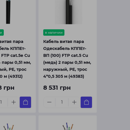
и
в наличии
витая пара
Кабель витая пара
бель КППЕт-
Одескабель КППЕт-
 FTP cat.5e Cu
ВП (100) FTP cat.5 Cu
4 пары 0,51 мм,
(медь) 2 пары 0,51 мм,
й, PE, трос
наружный, PE, трос
0 м (49312)
4*0,5 305 м (49383)
8 грн
8 531 грн