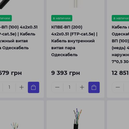
аличии
в наличии
в наличи
ВП (100) 4х2х0.51
КПВЕ-ВП (200)
Кабель 
-cat.5e) | Кабель
4х2х0.51 (FTP-cat.5e) |
Одеска
ужный витая
Кабель внутренний
ВП (100)
а Одескабель
витая пара
(медь) 
Одескабель
наружны
7*0,5 30
 679 грн
9 393 грн
12 85