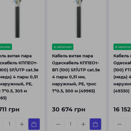
аличии
в наличии
в наличи
ель витая пара
Кабель витая пара
Кабель 
скабель КППЕОт-
Одескабель КППЕОт-
Одеска
100) SF/UTP cat.5e
ВП (100) SF/UTP cat.5e
(100) FT
медь) 4 пары 0,51
4 пары 0,51 мм,
(медь) 
 наружный, PE,
наружный, PE, трос
наружны
 7*0.5, 305 м
7*0.5, 500 м (49965)
(49330)
65)
711 грн
30 674 грн
16 15