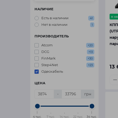
НАЛИЧИЕ
в н
Есть в наличии
41
КПП-
Нет в наличии
1
(UTP
ПРОИЗВОДИТЕЛЬ
нар
пар
Atcom
+20
DCG
+13
FinMark
+30
Step4Net
+23
13
Одескабель
ЦЕНА
-
грн
4 тыс.
7 тыс.
14 тыс.
22 тыс.
34 тыс.