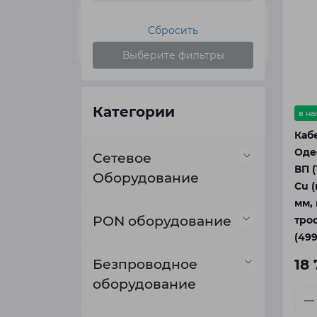
Сбросить
Выберите фильтры
Категории
в н
Каб
Оде
Сетевое
ВП (
Оборудование
Cu (
мм,
Коммутаторы
PON оборудование
трос
(499
PoE коммутаторы
Маршрутизаторы
OLT концентраторы
Безпроводное
18 
оборудование
Неуправляемые коммутаторы
Медиаконверторы
ONU терминалы