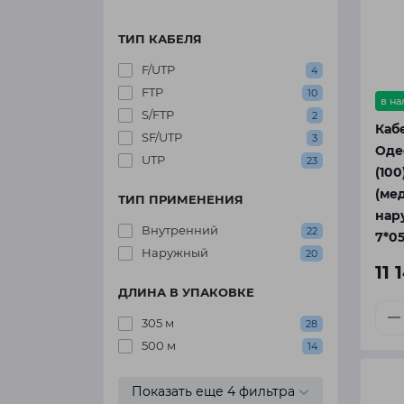
ТИП КАБЕЛЯ
F/UTP
4
FTP
10
в н
S/FTP
2
Каб
SF/UTP
3
Оде
UTP
23
(100
(мед
ТИП ПРИМЕНЕНИЯ
нар
Внутренний
22
7*05
Наружный
20
11 
ДЛИНА В УПАКОВКЕ
305 м
28
500 м
14
Показать еще 4 фильтра