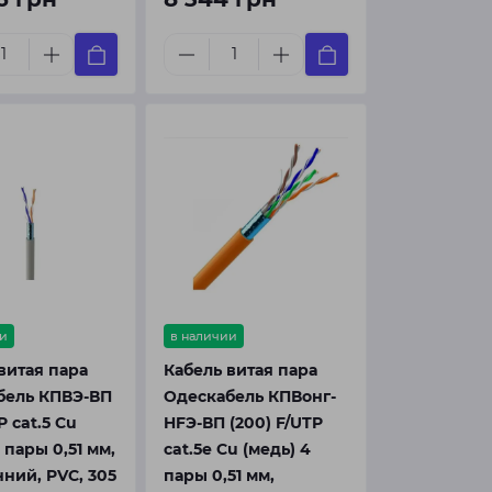
и
в наличии
витая пара
Кабель витая пара
бель КПВЭ-ВП
Одескабель КПВонг-
P cat.5 Cu
HFЭ-ВП (200) F/UTP
 пары 0,51 мм,
cat.5e Cu (медь) 4
ний, PVC, 305
пары 0,51 мм,