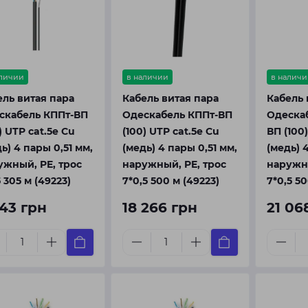
аличии
в наличии
в наличи
ель витая пара
Кабель витая пара
Кабель 
скабель КППт-ВП
Одескабель КППт-ВП
Одеска
) UTP cat.5e Cu
(100) UTP cat.5e Cu
ВП (100)
ь) 4 пары 0,51 мм,
(медь) 4 пары 0,51 мм,
(медь) 
ужный, PE, трос
наружный, PE, трос
наружны
 305 м (49223)
7*0,5 500 м (49223)
7*0,5 50
143 грн
18 266 грн
21 06