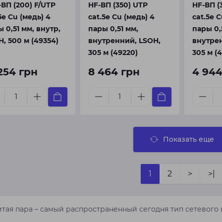
ВП (200) F/UTP
HF-ВП (350) UTP
HF-ВП (
5e Cu (медь) 4
cat.5e Cu (медь) 4
cat.5e C
 0,51 мм, внутр,
пары 0,51 мм,
пары 0,
, 500 м (49354)
внутренний, LSOH,
внутрен
305 м (49220)
305 м (
 254 грн
8 464 грн
4 944
Показать еще
1
2
>
>|
итая пара – самый распространенный сегодня тип сетевого 