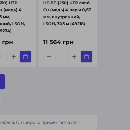
350) UTP
HF-ВП (250) UTP cat.6
u (медь) 4
Cu (медь) 4 пары 0,57
5 мм,
мм, внутренний,
ний, LSOH,
LSOH, 305 м (49218)
49234)
 грн
11 564 грн
кабеля. Он широко применяется для: