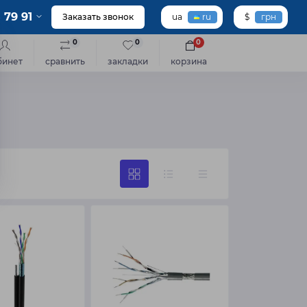
 79 91
Заказать звонок
ua
ru
$
грн
0
0
0
бинет
сравнить
закладки
корзина