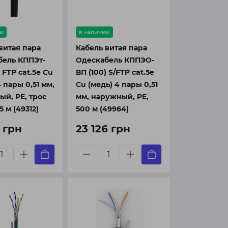
и
в наличии
витая пара
Кабель витая пара
бель КППЭт-
Одескабель КППЭО-
 FTP cat.5e Cu
ВП (100) S/FTP cat.5e
4 пары 0,51 мм,
Cu (медь) 4 пары 0,51
й, PE, трос
мм, наружный, PE,
5 м (49312)
500 м (49964)
1 грн
23 126 грн