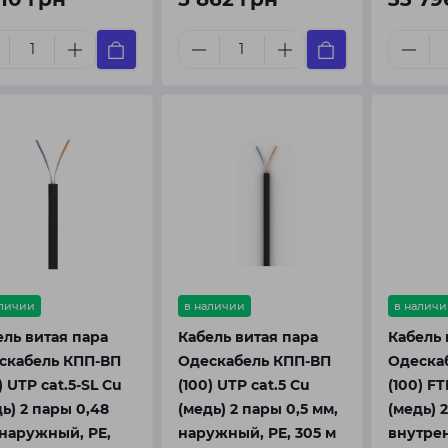
аличии
в наличии
в наличи
ель витая пара
Кабель витая пара
Кабель 
скабель КПП-ВП
Одескабель КПП-ВП
Одеска
) UTP cat.5-SL Cu
(100) UTP cat.5 Cu
(100) FT
ь) 2 пары 0,48
(медь) 2 пары 0,5 мм,
(медь) 2
 наружный, PE,
наружный, PE, 305 м
внутрен