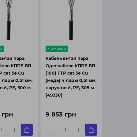
и
в наличии
витая пара
Кабель витая пара
бель КППЕ-ВП
Одескабель КППЕ-ВП
P cat.5e Cu
(100) FTP cat.5e Cu
4 пары 0,51 мм,
(медь) 4 пары 0,51 мм,
й, PE, 500 м
наружный, PE, 305 м
(49330)
2 грн
9 853 грн