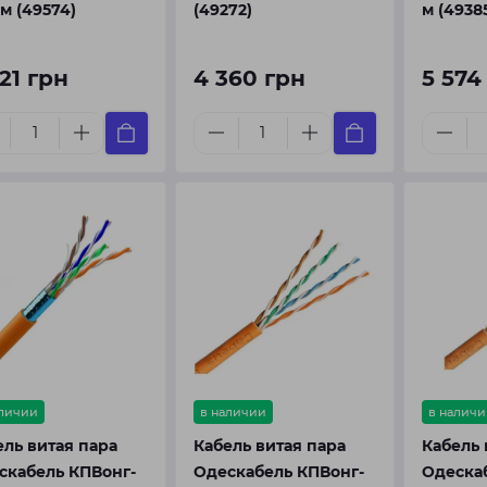
м (49574)
(49272)
м (4938
21 грн
4 360 грн
5 574
аличии
в наличии
в наличи
ель витая пара
Кабель витая пара
Кабель 
скабель КПВонг-
Одескабель КПВонг-
Одеска