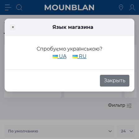
Cистемы безопасности
Трекеры и датчики
×
Язык магазина
Трекеры и датчики
Спробуємо українською?
UA
RU
Закрыть
GPS трекеры
Аксессуары для трекеров
Фильтр