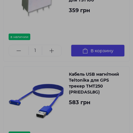
для TST100
359 грн
в наличии
В корзину
Кабель USB магнітний
Teltonika для GPS
трекер TMT250
(PRIEDASL8G)
583 грн