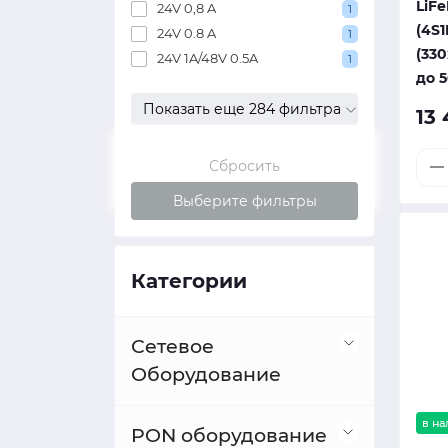
LiFe
24V 0,8 A
1
(4S1
24V 0.8 A
1
(330
24V 1A/48V 0.5A
1
до 
Показать еще 284 фильтра
13
Сбросить
Выберите фильтры
Категории
Сетевое
Оборудование
в н
Коммутаторы
PON оборудование