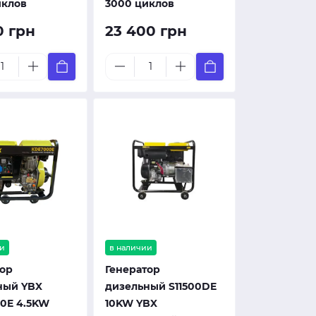
иклов
3000 циклов
0 грн
23 400 грн
и
в наличии
тор
Генератор
ный YBX
дизельный S11500DE
0E 4.5KW
10KW YBX