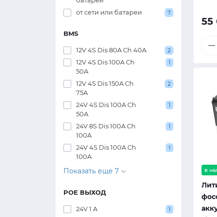
батареи
от сети или батареи
7
55
BMS
12V 4S Dis 80A Ch 40А
2
12V 4S Dis 100A Ch
1
50А
12V 4S Dis 150A Ch
2
75А
24V 4S Dis 100A Ch
1
50А
24V 8S Dis 100A Ch
1
100A
24V 4S Dis 100A Ch
1
100А
в н
Показать еще 7
Лит
POE ВЫХОД
фос
акк
24V 1 A
1