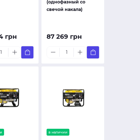
(однофазный со
свечой накала)
4 грн
87 269 грн
и
в наличии