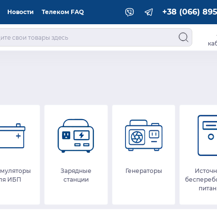
+38 (066) 895
Новости
Телеком FAQ
ка
умуляторы
Зарядные
Генераторы
Источн
ля ИБП
станции
беспереб
питан