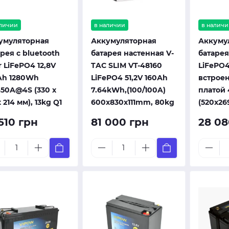
аличии
в наличии
в наличи
умуляторная
Аккумуляторная
Аккуму
рея с bluetooth
батарея настенная V-
батарея
r LiFePO4 12,8V
TAC SLIM VT-48160
LiFePO4
Ah 1280Wh
LiFePO4 51,2V 160Аh
встрое
50A@4S (330 х
7.64kWh,(100/100A)
платой 
х 214 мм), 13kg Q1
600x830x111mm, 80kg
(520x26
510 грн
81 000 грн
28 08