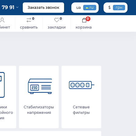
 79 91
Заказать звонок
ua
ru
$
грн
0
0
0
бинет
сравнить
закладки
корзина
ики
Стабилизаторы
Сетевые
ойного
напряжения
фильтры
ия