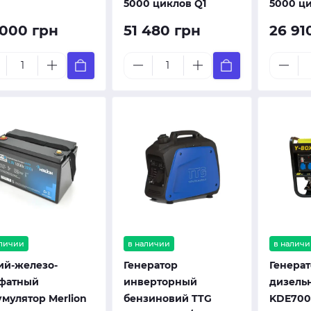
5000 циклов Q1
5000 ц
 000 грн
51 480 грн
26 91
аличии
в наличии
в наличи
ий-железо-
Генератор
Генера
фатный
инверторный
дизель
умулятор Merlion
бензиновий TTG
KDE700