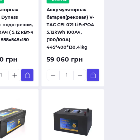
и
в наличии
яторная
Аккумуляторная
 Dyness
батарея(рековая) V-
с подогревом,
TAC CEI-021 LiFePO4
0Ач ( 5.12 кВт•ч
5.12kWh 100Ач,
г, 558х545х150
(100/100A)
445*400*130,41kg
0 грн
59 060 грн