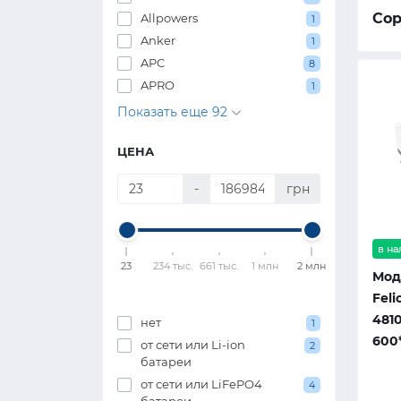
Сор
Allpowers
1
Anker
1
APC
8
APRO
1
Показать еще 92
ЦЕНА
-
грн
в н
23
234 тыс.
661 тыс.
1 млн
2 млн
Мод
Feli
481
нет
1
600
от сети или Li-ion
2
батареи
от сети или LiFePO4
4