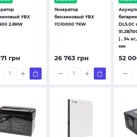
аличии
в наличии
в наличи
ератор
Генератор
Акумул
зиновый YBX
бензиновый YBX
батарея
500 2.8KW
YG10000 7KW
DL5.0C 
51.2В/10
) , 54 к
мм
171 грн
26 763 грн
52 00