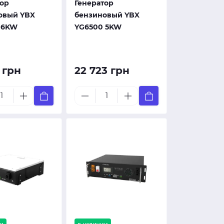
тор
Генератор
овый YBX
бензиновый YBX
 6KW
YG6500 5KW
3 грн
22 723 грн