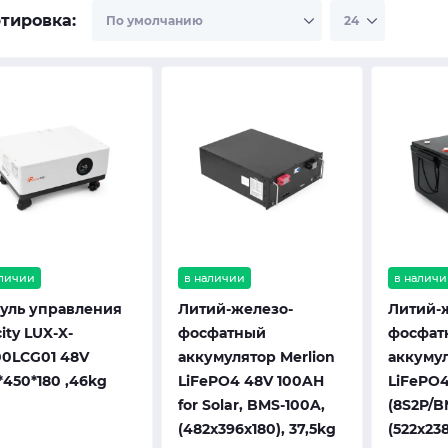
тировка:
аличии
в наличии
в наличи
уль управления
Литий-железо-
Литий-
city LUX-X-
фосфатный
фосфат
00LCG01 48V
аккумулятор Merlion
аккумул
*450*180 ,46kg
LiFePO4 48V 100AH
LiFePO4
for Solar, BMS-100A,
(8S2P/B
(482х396х180), 37,5kg
(522x238