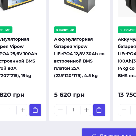
аличии
в наличии
в наличи
умуляторная
Аккумуляторная
Аккуму
арея Vipow
батарея Vipow
батарея
ePO4 25,6V 100Ah
LiFePO4 12,8V 30Ah со
LiFePO4
встроенной ВМS
встроенной ВМS
100Ah(3
той 80A
платой 25A
14kg со
*207*215), 19kg
(225*120*175), 4.5 kg
ВМS пл
 820 грн
5 620 грн
13 75