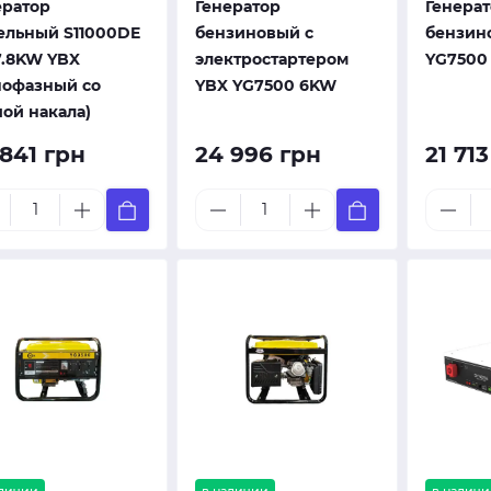
ератор
Генератор
Генера
ельный S11000DE
бензиновый с
бензин
/7.8KW YBX
электростартером
YG7500
нофазный со
YBX YG7500 6KW
чой накала)
 841 грн
24 996 грн
21 71