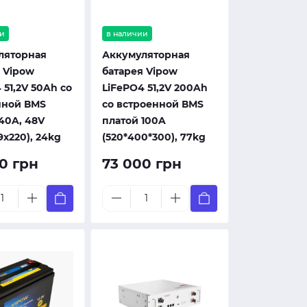
и
в наличии
ляторная
Аккумуляторная
 Vipow
батарея Vipow
 51,2V 50Ah со
LiFePO4 51,2V 200Ah
нной ВМS
со встроенной ВМS
40A, 48V
платой 100A
9x220), 24kg
(520*400*300), 77kg
0 грн
73 000 грн