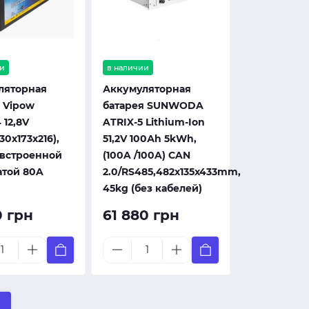
и
в наличии
ляторная
Аккумуляторная
 Vipow
батарея SUNWODA
 12,8V
ATRIX-5 Lithium-Ion
30x173x216),
51,2V 100Аh 5kWh,
 встроенной
(100A /100A) CAN
атой 80A
2.0/RS485,482x135x433mm,
45kg (без кабелей)
0 грн
61 880 грн