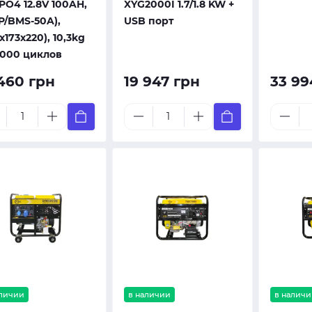
PO4 12.8V 100AH,
XYG2000I 1.7/1.8 KW +
P/BMS-50A),
USB порт
x173x220), 10,3kg
5000 циклов
 460 грн
19 947 грн
33 99
аличии
в наличии
в наличи