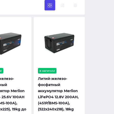
и
в наличии
железо-
Литий-железо-
ный
фосфатный
ятор Merlion
аккумулятор Merlion
 25.6V 100AH
LiFePO4 12.8V 200AH,
MS-100A),
(4S1P/BMS-100A),
x225), 19kg до
(522x240x218), 18kg