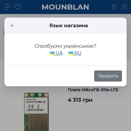
Сетевое Оборудование
Сетевые адаптеры
Беспроводные 
×
Язык магазина
Беспроводные сетевые адаптеры
Спробуємо українською?
Фильтр
UA
RU
Закрыть
Плата MikroTik R11e-LTE
4 313 грн