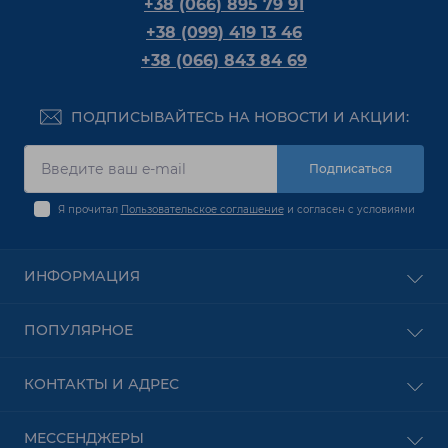
+38 (066) 895 79 91
+38 (099) 419 13 46
+38 (066) 843 84 69
ПОДПИСЫВАЙТЕСЬ НА НОВОСТИ И АКЦИИ:
Подписаться
Я прочитал
Пользовательское соглашение
и согласен с условиями
ИНФОРМАЦИЯ
Оплата
ПОПУЛЯРНОЕ
О Компании
Доставка
PON оборудование
КОНТАКТЫ И АДРЕС
Пользовательское соглашение
Безпроводное оборудование
Условия оформления заказа
Сетевое Оборудование
Харьков
Контакты
МЕССЕНДЖЕРЫ
Видеонаблюдение
пр. Аэрокосмический 2 (пр. Гагарина 2)