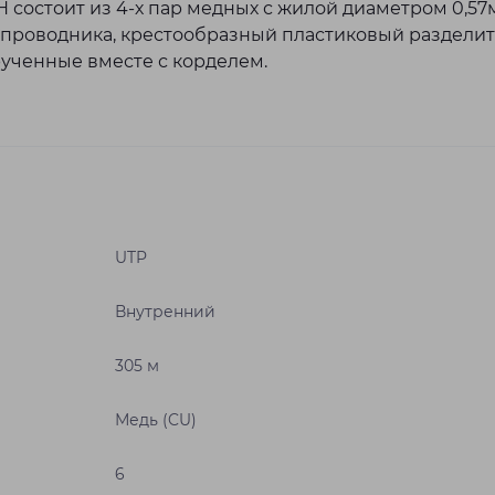
OH состоит из 4-х пар медных с жилой диаметром 0,5
те проводника, крестообразный пластиковый раздели
крученные вместе с корделем.
UTP
Внутренний
305 м
Медь (CU)
6