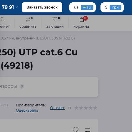
 79 91
Заказать звонок
ua
ru
$
грн
0
0
0
бинет
сравнить
закладки
корзина
,57 мм, внутренний, LSOH, 305 м (49218)
50) UTP cat.6 Cu
(49218)
опросы
0
F-ВП
Производитель:
Отзывы:
0
Одескабель