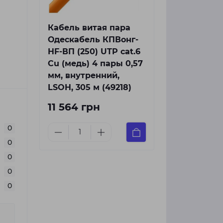
Кабель витая пара
Одескабель КПВонг-
HF-ВП (250) UTP cat.6
Cu (медь) 4 пары 0,57
мм, внутренний,
LSOH, 305 м (49218)
11 564 грн
0
0
0
0
0