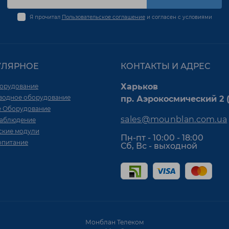
Я прочитал
Пользовательское соглашение
и согласен с условиями
УЛЯРНОЕ
КОНТАКТЫ И АДРЕС
Харьков
орудование
водное оборудование
пр. Аэрокосмический 2 (
е Оборудование
sales@mounblan.com.ua
аблюдение
ские модули
Пн-пт - 10:00 - 18:00
опитание
Сб, Вс - выходной
Монблан Телеком