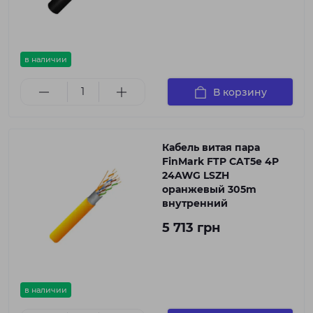
в наличии
В корзину
Кабель витая пара
FinMark FTP CAT5e 4P
24AWG LSZH
оранжевый 305m
внутренний
5 713 грн
в наличии