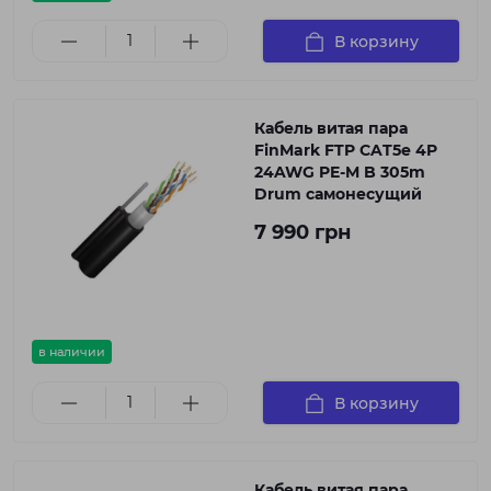
В корзину
Кабель витая пара
FinMark FTP CAT5e 4P
24AWG PE-M B 305m
Drum самонесущий
7 990 грн
в наличии
В корзину
Кабель витая пара