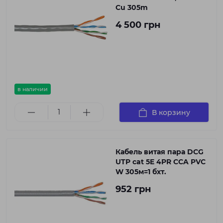
Cu 305m
4 500 грн
в наличии
В корзину
Кабель витая пара DCG
UTP cat 5E 4PR CCA PVC
W 305м=1 бхт.
952 грн