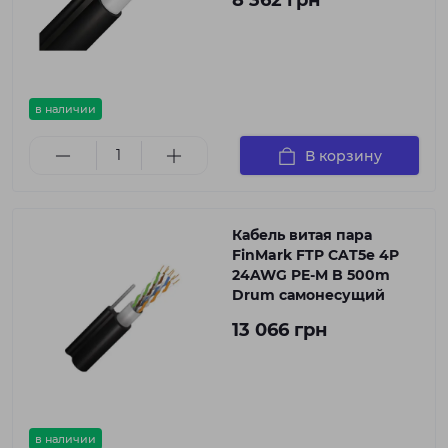
8 362 грн
в наличии
В корзину
Кабель витая пара
FinMark FTP CAT5e 4P
24AWG PE-M B 500m
Drum самонесущий
13 066 грн
в наличии