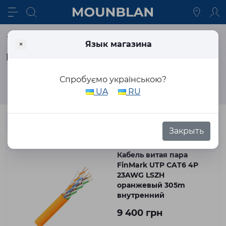
Кабельная продукция
Витая пара
×
Язык магазина
Витая пара 4 жилы
Спробуємо українською?
Фильтр
UA
RU
Закрыть
Кабель витая пара ​
FinMark UTP CAT6 4P
23AWG LSZH
оранжевый 305m
внутренний
9 400 грн