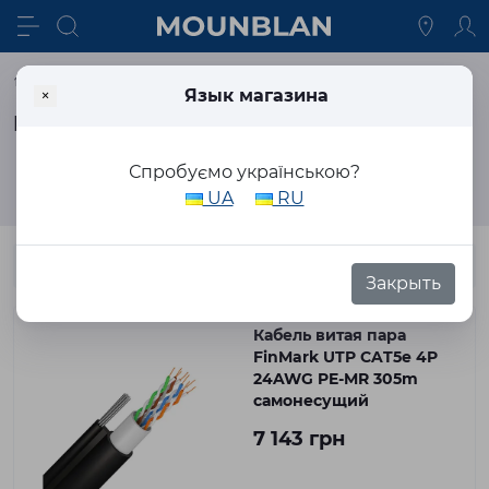
Кабельная продукция
Витая пара
×
Язык магазина
Витая пара 5Е
Спробуємо українською?
Фильтр
UA
RU
Закрыть
Кабель витая пара
FinMark UTP CAT5e 4P
24AWG PE-MR 305m
самонесущий
7 143 грн