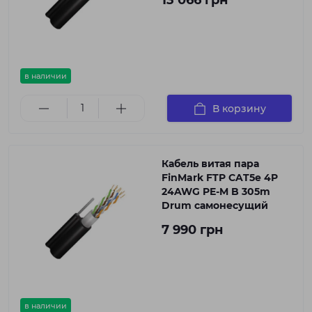
13 066 грн
в наличии
В корзину
Кабель витая пара
FinMark FTP CAT5e 4P
24AWG PE-M B 305m
Drum самонесущий
7 990 грн
в наличии