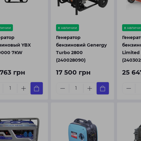
аличии
в наличии
в наличи
ератор
Генератор
Генера
зиновый YBX
бензиновий Genergy
бензин
0000 7KW
Turbo 2800
Limited
(240028090)
(240302
 763 грн
17 500 грн
25 64