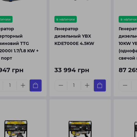
аличии
в наличии
в наличи
ератор
Генератор
Генера
ерторный
дизельный YBX
дизель
зиновий TTG
KDE7000E 4.5KW
10KW Y
000I 1.7/1.8 KW +
(одноф
 порт
свечой 
 947 грн
33 994 грн
87 26