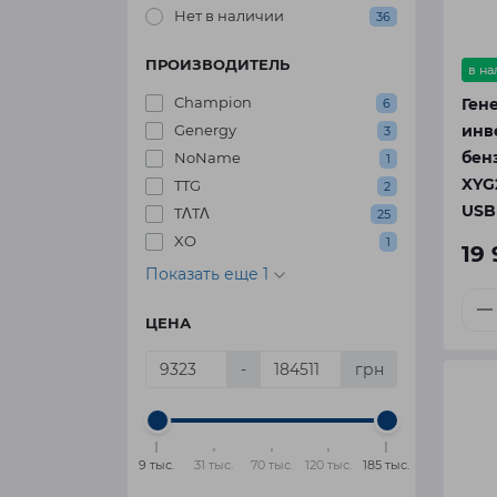
Нет в наличии
36
ПРОИЗВОДИТЕЛЬ
в н
Champion
Ген
6
инв
Genergy
3
бен
NoName
1
XYG2
TTG
2
USB
TΛTΛ
25
XO
1
19
Показать еще 1
ЦЕНА
-
грн
9 тыс.
31 тыс.
70 тыс.
120 тыс.
185 тыс.