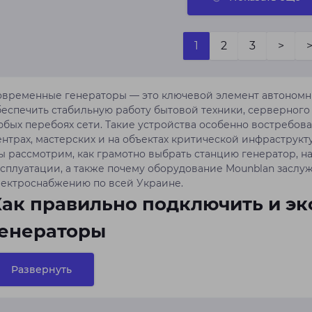
1
2
3
>
>
овременные генераторы — это ключевой элемент автономн
беспечить стабильную работу бытовой техники, серверног
бых перебоях сети. Такие устройства особенно востребован
ентрах, мастерских и на объектах критической инфраструкт
ы рассмотрим, как грамотно выбрать станцию генератор, н
ксплуатации, а также почему оборудование Mounblan заслу
лектроснабжению по всей Украине.
ак правильно подключить и эк
генераторы
адежная эксплуатация генератора напрямую зависит от со
равил безопасности. При установке важно учитывать:
Развернуть
Мощность устройства. Генератор должен соответствовать 
мощности не менее 20%.
Тип подключения. Для резервных систем целесообразно ис