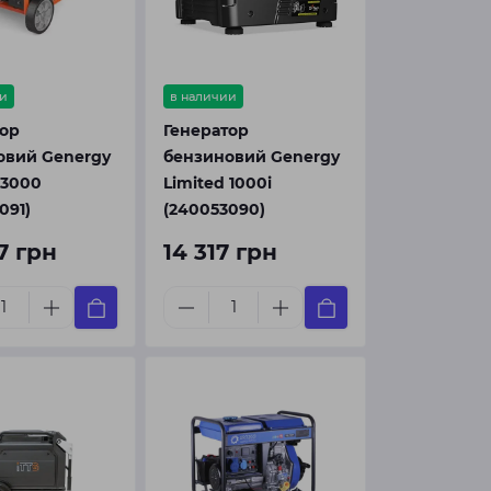
и
в наличии
тор
Генератор
овий Genergy
бензиновий Genergy
 3000
Limited 1000i
091)
(240053090)
7 грн
14 317 грн