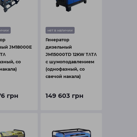
личии
нет в наличии
тор
Генератор
ный JM18000E
дизельный
ΛTΛ
JM15000TD 12KW TΛTΛ
зный, со
с шумоподавлением
накала)
(однофазный, со
свечой накала)
76 грн
149 603 грн