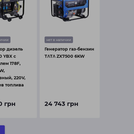
личии
нет в наличии
ор дизель
Генератор газ-бензин
0 YBX с
TΛTΛ ZX7500 6KW
лем 178F,
KW,
ный, 220V,
ев топлива
0 грн
24 743 грн