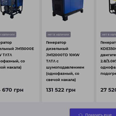
в наличии
нет в наличии
нет в на
ератор
Генератор
Генерат
ельный JM15000E
дизельный
KDE350
W TΛTΛ
JM12000TD 10KW
двигате
нофазный, со
TΛTΛ с
2.8/3.0
чой накала)
шумоподавлением
однофаз
(однофазный, со
подогр
свечой накала)
4 670 грн
131 522 грн
27 52
Показать еще