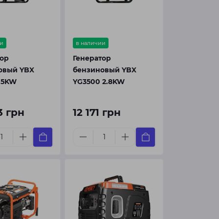
и
в наличии
тор
Генератор
овый YBX
бензиновый YBX
 5KW
YG3500 2.8KW
3 грн
12 171 грн