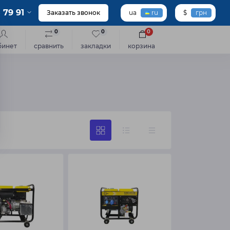
 79 91
Заказать звонок
ua
ru
$
грн
0
0
0
бинет
сравнить
закладки
корзина