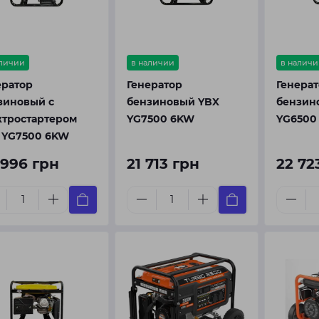
аличии
в наличии
в наличи
ератор
Генератор
Генера
зиновый с
бензиновый YBX
бензин
ктростартером
YG7500 6KW
YG6500
 YG7500 6KW
 996 грн
21 713 грн
22 72