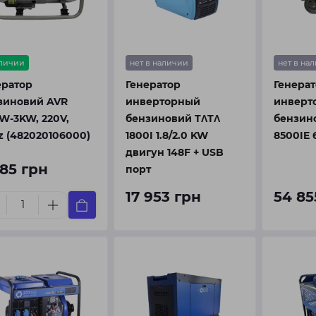
аличии
нет в наличии
нет в на
ератор
Генератор
Генера
зиновий AVR
инверторный
инверт
KW-3KW, 220V,
бензиновий TΛTΛ
бензин
z (482020106000)
1800I 1.8/2.0 KW
8500IE 
двигун 148F + USB
785 грн
порт
17 953 грн
54 85