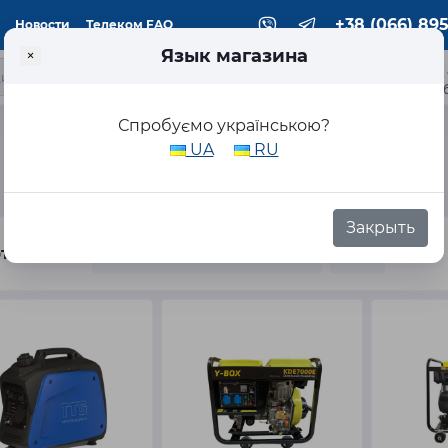
+38 (066) 895
Новости
Телеком FAQ
Язык магазина
×
ка
Спробуємо українською?
UA
RU
Закрыть
тировка: