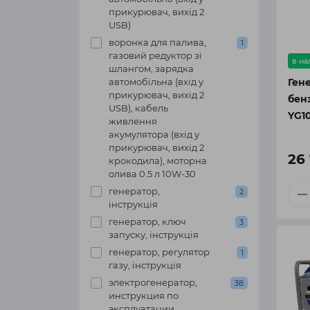
прикурювач, вихід 2
USB)
воронка для палива,
1
газовий редуктор зі
в н
шлангом, зарядка
автомобільна (вхід у
Ген
прикурювач, вихід 2
бен
USB), кабель
YG1
живлення
акумулятора (вхід у
прикурювач, вихід 2
26
крокодила), моторна
олива 0.5 л 10W-30
генератор,
2
інструкція
генератор, ключ
3
запуску, інструкція
генератор, регулятор
1
газу, інструкція
электрогенератор,
38
инструкция по
эксплуатации,