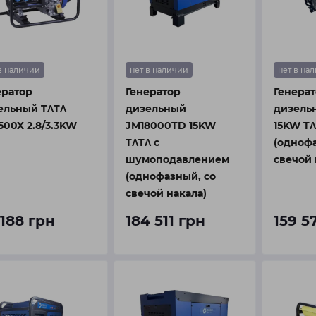
в наличии
нет в наличии
нет в на
ератор
Генератор
Генера
ельный TΛTΛ
дизельный
дизель
500X 2.8/3.3KW
JM18000TD 15KW
15KW T
TΛTΛ с
(однофа
шумоподавлением
свечой 
(однофазный, со
свечой накала)
 188 грн
184 511 грн
159 5