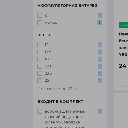
АККУМУЛЯТОРНАЯ БАТАРЕЯ
є
1
немає
8
в н
Ген
ВЕС, КГ
бен
12
1
эле
17.9
1
YBX
18.5
1
24
22.1
1
23.5
1
25
1
Показать еще 32
ВХОДИТ В КОМПЛЕКТ
воронка для палива,
1
газовий редуктор зі
шлангом, зарядка
автомобільна (вхід у