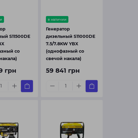
и
в наличии
тор
Генератор
ный S11500DE
дизельный S11000DE
BX
7.5/7.8KW YBX
азный со
(однофазный со
накала)
свечой накала)
9 грн
59 841 грн