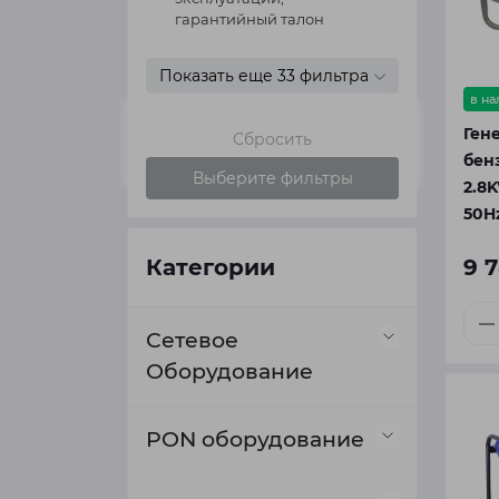
гарантийный талон
Показать еще 33 фильтра
в н
Ген
Сбросить
бен
Выберите фильтры
2.8
50H
Категории
9 
Сетевое
Оборудование
Коммутаторы
PON оборудование
PoE коммутаторы
Маршрутизаторы