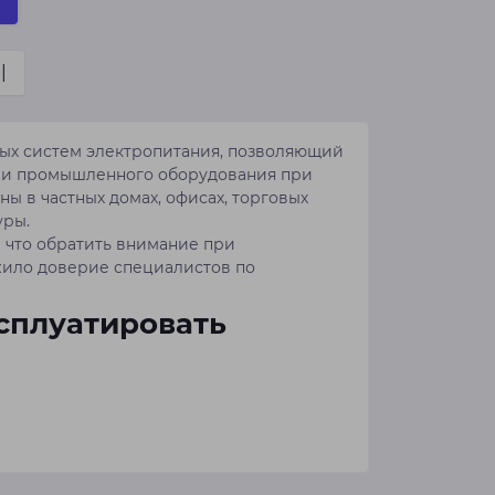
|
ых систем электропитания, позволяющий
о и промышленного оборудования при
ы в частных домах, офисах, торговых
уры.
а что обратить внимание при
жило доверие специалистов по
сплуатировать
блюдения технических требований и
пиковым нагрузкам и иметь запас
пользовать схему с автоматическим