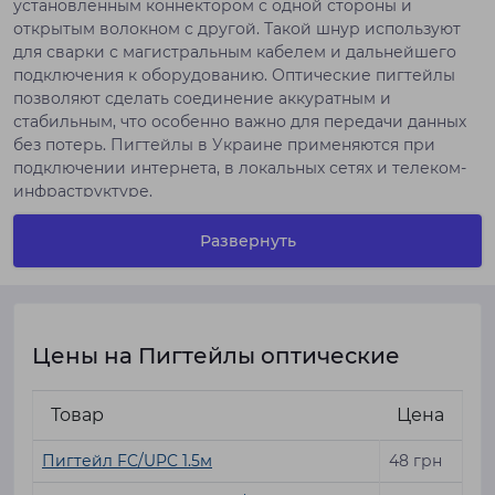
установленным коннектором с одной стороны и
открытым волокном с другой. Такой шнур используют
для сварки с магистральным кабелем и дальнейшего
подключения к оборудованию. Оптические пигтейлы
позволяют сделать соединение аккуратным и
стабильным, что особенно важно для передачи данных
без потерь. Пигтейлы в Украине применяются при
подключении интернета, в локальных сетях и телеком-
инфраструктуре.
Пигтейлы оптические в
Развернуть
интернет-магазине Монблан
В интернет-магазине Монблан можно пигтейл купить
под разные задачи - от домашнего подключения до
профессиональных сетей. В ассортименте есть как
Цены на Пигтейлы оптические
стандартные решения, так и более
специализированные оптические пигтейлы с разными
Товар
Цена
характеристиками.
Пигтейл кабель отличается тем, что уже подготовлен к
Пигтейл FC/UPC 1.5м
48 грн
сварке и не требует установки коннектора вручную. Это