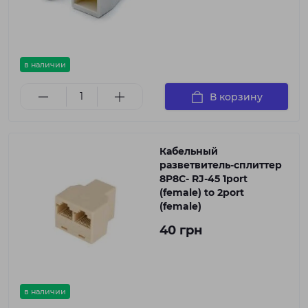
в наличии
В корзину
Кабельный
разветвитель-сплиттер
8P8C- RJ-45 1port
(female) to 2port
(female)
40 грн
в наличии