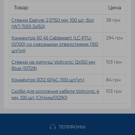
надежных креплений, которые фиксируют проводку без
Товар
Цена
перегибов и механических повреждений. Качественное
крепление для проводов к потолку позволяет:
Стяжки Eserver 2,5*150 мм, 100 шт, білі
38 грн
(WT-7001-3x150)
Поддерживать аккуратность трассы.
Избегать запутывания кабелей.
Коннектор RJ 45 Cablexpert (LC-PTU-
294 грн
Минимизировать риск повреждения изоляции.
01/100) со сквозными отверстиями (100
Ускорить монтажные работы за счет готовых
шт/уп)
элементов.
Стяжки на липучці Voltronic 12х150 мм
103 грн
Типы креплений для потолка:
Blue (10729)
Пластиковые клипсы с саморезом: подходят для
Коннектор RJ12 6P4C (100 шт/уп.)
84 грн
легких кабелей.
Металлические хомуты с кронштейном: для тяжелых
Скоби для кріплення кабеля Voltronic 4
103 грн
проводов и силовых линий.
мм, 100 шт (СК4мм/01290)
Пружинные фиксаторы: обеспечивают быстрый
монтаж без необходимости использования
инструментов.
Выбирая крепления, важно учитывать диаметр кабеля,
ТЕЛЕФОНЫ:
материал потолка и условия эксплуатации (влажность,