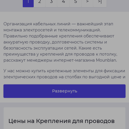
1
2
3
4
5
>
>|
Организация кабельных линий — важнейший этап
монтажа электросетей и телекоммуникаций.
Правильно подобранные крепления обеспечивают
аккуратную проводку, долговечность системы и
безопасность эксплуатации сетей. Какие есть
преимущества у креплений для проводов к потолку,
расскажут менеджеры интернет-магазина Mounblan.
У нас можно купить крепежные элементы для фиксации
электрических проводов на столбах по выгодной цене и
с возможностью доставки по Украине (Киев, Харьков и
другие города).
Развернуть
Крепление для проводов к
потолку: надежное решение
для аккуратной проводки
Цены на Крепления для проводов
Монтаж кабеля на потолочных конструкциях требует