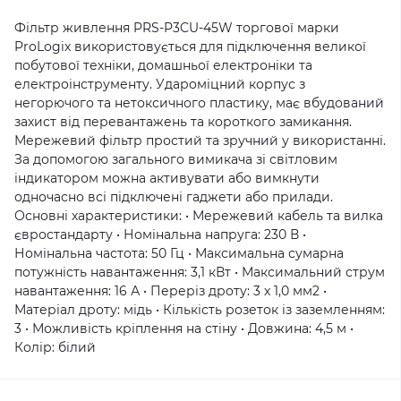
Фільтр живлення PRS-P3CU-45W торгової марки
ProLogix використовується для підключення великої
побутової техніки, домашньої електроніки та
електроінструменту. Удароміцний корпус з
негорючого та нетоксичного пластику, має вбудований
захист від перевантажень та короткого замикання.
Мережевий фільтр простий та зручний у використанні.
За допомогою загального вимикача зі світловим
індикатором можна активувати або вимкнути
одночасно всі підключені гаджети або прилади.
Основні характеристики: • Мережевий кабель та вилка
євростандарту • Номінальна напруга: 230 В •
Номінальна частота: 50 Гц • Максимальна сумарна
потужність навантаження: 3,1 кВт • Максимальний струм
навантаження: 16 А • Переріз дроту: 3 х 1,0 мм2 •
Матеріал дроту: мідь • Кількість розеток із заземленням:
3 • Можливість кріплення на стіну • Довжина: 4,5 м •
Колір: білий