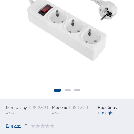
Код товару:
PRS-P3CU-
Модель:
PRS-P3CU-
Виробник:
45W
45W
Prologix
Відгуки:
0