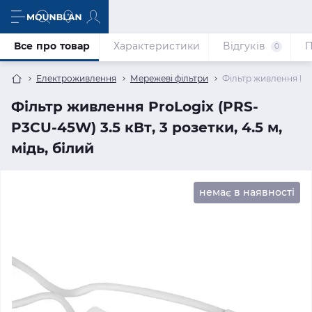
Все про товар
Характеристики
Відгуків
П
0
Електроживлення
Мережеві фільтри
Фільтр живлення ProL
Фільтр живлення ProLogix (PRS-
P3CU-45W) 3.5 кВт, 3 розетки, 4.5 м,
мідь, білий
немає в наявності