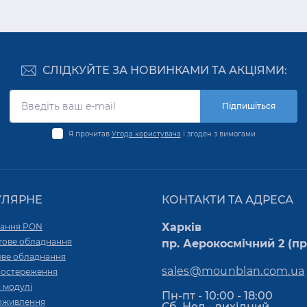
СЛІДКУЙТЕ ЗА НОВИНКАМИ ТА АКЦІЯМИ:
Підпишіться
Я прочитав
Угода користувача
і згоден з вимогами
УЛЯРНЕ
КОНТАКТИ ТА АДРЕСА
Харків
ання PON
тове обладнання
пр. Аерокосмічний 2 (пр.
ве обладнання
sales@mounblan.com.ua
постереження
 модулі
Пн-пт - 10:00 - 18:00
оживлення
Сб, Нед - вихідний