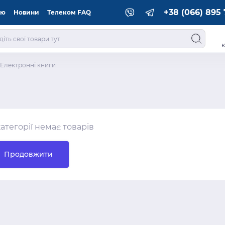
+38 (066) 895 
ію
Новини
Телеком FAQ
к
Електронні книги
категорії немає товарів
Продовжити