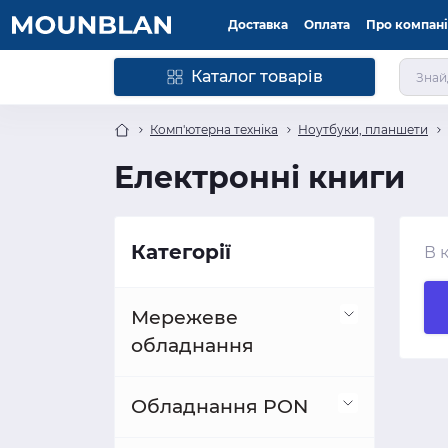
Доставка
Оплата
Про компан
Каталог товарів
Комп'ютерна техніка
Ноутбуки, планшети
Електронні книги
Категорії
В 
Мережеве
обладнання
Комутатори
Обладнання PON