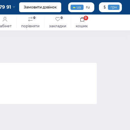
79 91
Замовити дзвінок
ua
ru
$
грн
0
0
0
абінет
порівняти
закладки
кошик