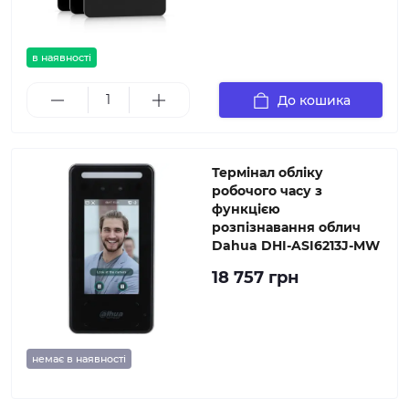
в наявності
До кошика
Термінал обліку
робочого часу з
функцією
розпізнавання облич
Dahua DHI-ASI6213J-MW
18 757 грн
немає в наявності