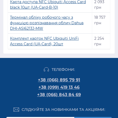
Карта доступа NFC Ubiquiti Access Card
2 093
black 10шт (UA-Card-B-10)
грн
Термінал обліку робочого часу з
18 757
функцією розпізнавання облич Dahua
грн
DHI-ASI6213J-MW
Комплект карток NFC Ubiquiti UniFi
2 254
Access Card (UA-Card), 20шт
грн
ТЕЛЕФОНИ:
+38 (066) 895 79 91
+38 (099) 419 13 46
+38 (066) 843 84 69
СЛІДКУЙТЕ ЗА НОВИНКАМИ ТА АКЦІЯМИ: