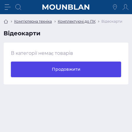
Комп'ютерна техніка
Комплектуючі до ПК
Відеокарти
Відеокарти
В категорії немає товарів
Продовжити