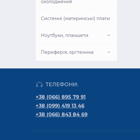
охолодження
Системні (материнські) плати
Ноутбуки, планшети
Ігрові приставки
Периферія, оргтехніка
Аксесуари для ноутбуків
Витратні матеріали
ТЕЛЕФОНИ:
Аксесуари для планшетів
Запчастини до картриджів
+38 (066) 895 79 91
Електронні книги
Запчастини до оргтехніки
+38 (099) 419 13 46
+38 (066) 843 84 69
Запчастини для ноутбуків
Монітори та аксесуари
Комплектуючі до ноутбуків
Обробка документів