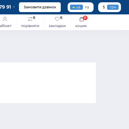
79 91
Замовити дзвінок
ua
ru
$
грн
0
0
0
абінет
порівняти
закладки
кошик