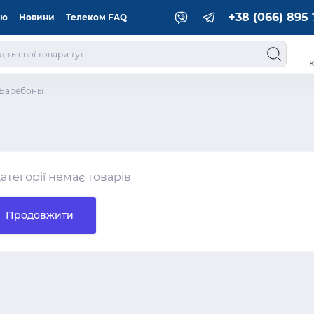
+38 (066) 895 
ію
Новини
Телеком FAQ
к
Баребоны
категорії немає товарів
Продовжити