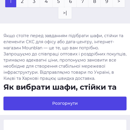
1
2
3
4
5
6
7
8
9
>
>|
Якщо стоїте перед завданням підібрати шафи, стійки та
елементи СКС для офісу або дата-центру, інтернет-
магазин Mounblan — це те, що вам потрібно.
Запрошуємо до співпраці оптових і роздрібних покупців,
тримаємо адекватні ціни, пропонуємо замовити все
необхідне для створення стабільної мережевої
інфраструктури. Відправляємо товари по Україні, в
Києві та Харкові працює швидка доставка.
Як вибрати шафи, стійки та
елементи СКС для вашого
Розгорнути
проекту
Вибираючи шафи, стійки та елементи СКС, важливо
взяти до уваги кілька ключових параметрів: