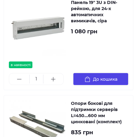
Панель 19" 3U з DIN-
рейкою, для 24-х
автоматичних
вимикачів, сіра
1 080 грн
в наявності
До кошика
Опори бокові для
підтримки серверів
L=450...600 мм
цинковані (комплект)
835 грн