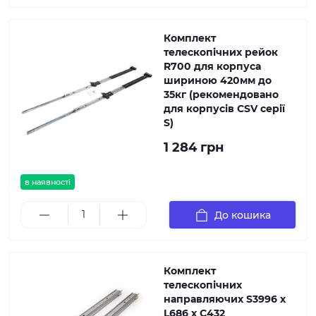
Комплект
телескопічних рейок
R700 для корпуса
шириною 420мм до
35кг (рекомендовано
для корпусів CSV серії
S)
1 284 грн
в наявності
До кошика
Комплект
телескопічних
направляючих S3996 х
L686 х C432