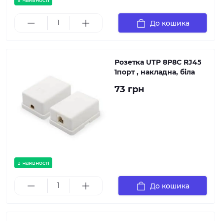
в наявності
До кошика
Розетка UTP 8P8C RJ45
1порт , накладна, біла
73 грн
в наявності
До кошика