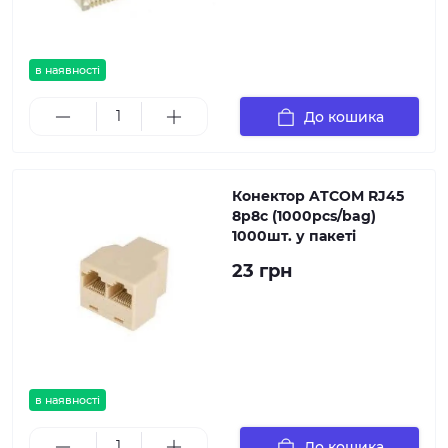
в наявності
До кошика
Конектор ATCOM RJ45
8p8c (1000pcs/bag)
1000шт. у пакеті
23 грн
в наявності
До кошика