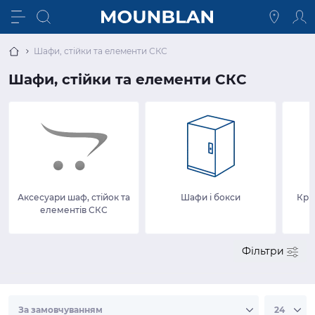
Шафи, стійки та елементи СКС
Шафи, стійки та елементи СКС
Аксесуари шаф, стійок та
Шафи і бокси
Крі
елементів СКС
Фільтри