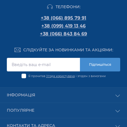
ТЕЛЕФОНИ:
+38 (066) 895 79 91
+38 (099) 419 13 46
+38 (066) 843 84 69
СЛІДКУЙТЕ ЗА НОВИНКАМИ ТА АКЦІЯМИ:
Підпишіться
Я прочитав
Угода користувача
і згоден з вимогами
ІНФОРМАЦІЯ
Оплата
ПОПУЛЯРНЕ
Про компанію
Доставка
Обладнання PON
КОНТАКТИ ТА АДРЕСА
Угода користувача