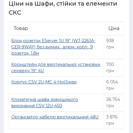
Ціни на Шафи, стійки та елементи
Навантаження та охолодження.
Якщо обладнання
виділяє тепло, необхідно забезпечити якісну
СКС
вентиляцію та резервний об'єм.
Розмір і модульність.
Перш ніж купувати шафи,
Товар
Ціна
важливо переконатися в їх достатній висоті, глибині і
ширині, щоб в них помістилися сервери, комутаційне
Блок розеток EServer 1U 19" (WT-2261A-
938
обладнання, кабелі.
GER-9WAY) без вимик., алюм. корп., 9
грн
Якість матеріалів і захисту.
Шафи, стійки та елементи
розеток, 1.8м
СКС повинні бути з міцного металу, мати захист від
корозії, хороше покриття. Якщо ви хочете замовити
Кронштейн для вертикальної установки
700
обладнання під оптовий проект або під B2B,
серверу 19" 4U
грн
перевірте, чи є можливість кастомізації: конфігурація
полиць, система кабель-менеджменту, двері, замки.
Корпус CSV 2U-MC 4-HotSwap
6 054
Чому Mounblan — ваш
грн
найкращий партнер у галузі
Кліматична шафа зовнішнього
26 754
виконання CSV 12U-450
грн
мережевих технологій
Організатор кабелю вертикальний 48U
3 876
У каталозі Mounblan зібрано широкий асортимент шаф,
грн
стійок та елементів СКС, розрахованих на різні