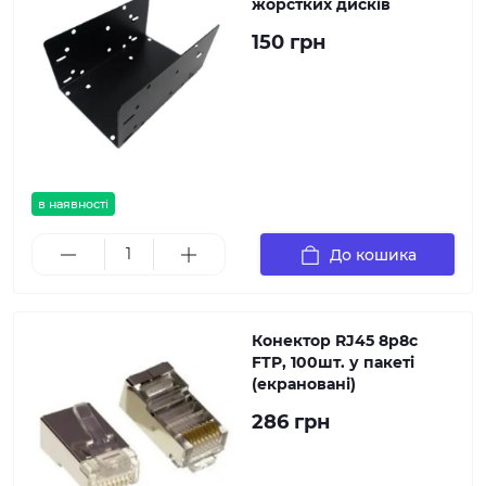
жорстких дисків
150 грн
в наявності
До кошика
Конектор RJ45 8p8c
FTP, 100шт. у пакеті
(екрановані)
286 грн