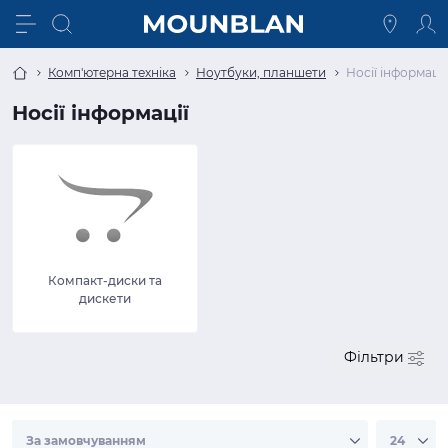
Комп'ютерна техніка
Ноутбуки, планшети
Носії інформації
Носії інформації
Компакт-диски та
дискети
Фільтри