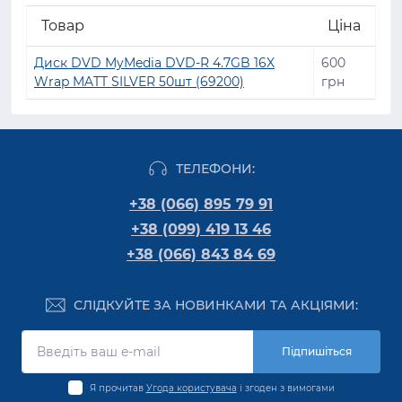
Товар
Ціна
Диск DVD MyMedia DVD-R 4.7GB 16X
600
Wrap MATT SILVER 50шт (69200)
грн
ТЕЛЕФОНИ:
+38 (066) 895 79 91
+38 (099) 419 13 46
+38 (066) 843 84 69
СЛІДКУЙТЕ ЗА НОВИНКАМИ ТА АКЦІЯМИ:
Підпишіться
Я прочитав
Угода користувача
і згоден з вимогами