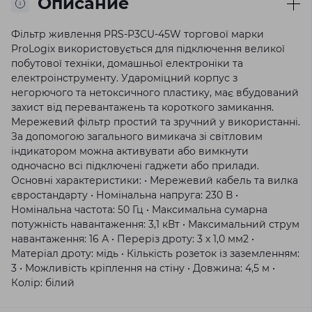
Описание
Фільтр живлення PRS-P3CU-45W торгової марки
ProLogix використовується для підключення великої
побутової техніки, домашньої електроніки та
електроінструменту. Удароміцний корпус з
негорючого та нетоксичного пластику, має вбудований
захист від перевантажень та короткого замикання.
Мережевий фільтр простий та зручний у використанні.
За допомогою загального вимикача зі світловим
індикатором можна активувати або вимкнути
одночасно всі підключені гаджети або прилади.
Основні характеристики: • Мережевий кабель та вилка
євростандарту • Номінальна напруга: 230 В •
Номінальна частота: 50 Гц • Максимальна сумарна
потужність навантаження: 3,1 кВт • Максимальний струм
навантаження: 16 А • Переріз дроту: 3 х 1,0 мм2 •
Матеріал дроту: мідь • Кількість розеток із заземленням:
3 • Можливість кріплення на стіну • Довжина: 4,5 м •
Колір: білий