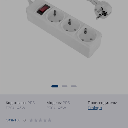
Код товара:
PRS-
Модель:
PRS-
Производитель:
P3CU-45W
P3CU-45W
Prologix
Отзывы:
0