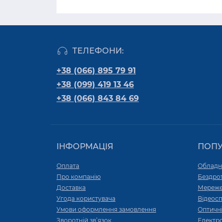
ТЕЛЕФОНИ:
+38 (066) 895 79 91
+38 (099) 419 13 46
+38 (066) 843 84 69
ІНФОРМАЦІЯ
ПОП
Оплата
Обладн
Про компанію
Бездро
Доставка
Мереже
Угода користувача
Відеос
Умови оформлення замовлення
Оптичні
Зворотній зв’язок
Електр