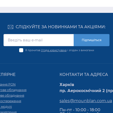
СЛІДКУЙТЕ ЗА НОВИНКАМИ ТА АКЦІЯМИ:
Підпишіться
Я прочитав
Угода користувача
і згоден з вимогами
УЛЯРНЕ
КОНТАКТИ ТА АДРЕСА
Харків
ання PON
тове обладнання
пр. Аерокосмічний 2 (пр.
ве обладнання
sales@mounblan.com.ua
постереження
 модулі
Пн-пт - 10:00 - 18:00
оживлення