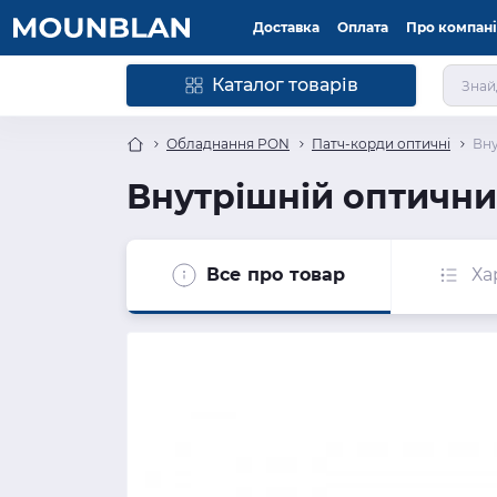
Доставка
Оплата
Про компан
Каталог товарів
Обладнання PON
Патч-корди оптичні
Вну
Внутрішній оптични
Все про товар
Ха