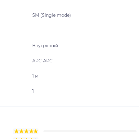
SM (Single mode)
Внутрішній
APC-APC
1 м
1