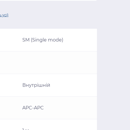
 усі)
SM (Single mode)
Внутрішній
APC-APC