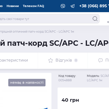
+38 (066) 895 
ію
Новини
Телеком FAQ
к
трішній оптичний патч-корд SC/APC - LC/APC 1м
й патч-корд SC/APC - LC/AP
рактеристики
Відгуків
П
0
Код товару:
Модель:
SC/AP
0054888
LC/APC 1м
немає в наявності
40 грн