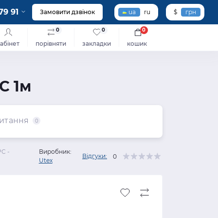
79 91
Замовити дзвінок
ua
ru
$
грн
0
0
0
абінет
порівняти
закладки
кошик
C 1м
итання
0
C -
Виробник:
Відгуки:
0
Utex