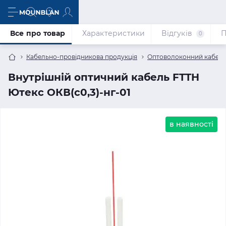
Все про товар
Характеристики
Відгуків
П
0
Кабельно-провідникова продукція
Оптоволоконний кабел
Внутрішній оптичний кабель FTTH
Ютекс ОКВ(c0,3)-нг-01
в наявності