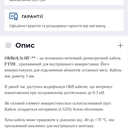
ГАРАНТІЇ
Офіційна гарантія та розширена гарантія від магазину.
Опис
ОКВ(c0,3)-НГ-**
– це волоконно-оптичний діелектричний кабель
FTTH
, призначений для внутрішнього використання. Його
використовують для підключення абонентів останньої милі. Кабель
має діаметр 3 мм.
В даний час доступна модифікація ОКВ кабелю, що витримує
навантаження при поздовжньому розтягуванні до 0.3 кН.
Як силовий елемент використовується склопластиковий прут.
Кабель складається негорючою (LSZH) білою оболонкою.
Хоча кабель може працювати в діапазоні від -40 до +70 °C, він
призначений виключно для внутрішнього монтажу.