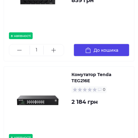
859 грн
в наявності
До кошика
Комутатор Tenda
TEG216E
0
2 184 грн
в наявності