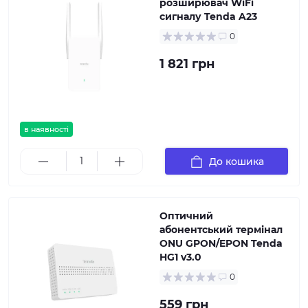
розширювач WiFi
сигналу Tenda A23
0
1 821 грн
в наявності
До кошика
Оптичний
абонентський термінал
ONU GPON/EPON Tenda
HG1 v3.0
0
559 грн