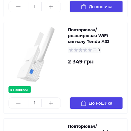
До кошика
Повторювач/
розширювач WiFi
сигналу Tenda A33
0
2 349 грн
в наявності
До кошика
Повторювач/