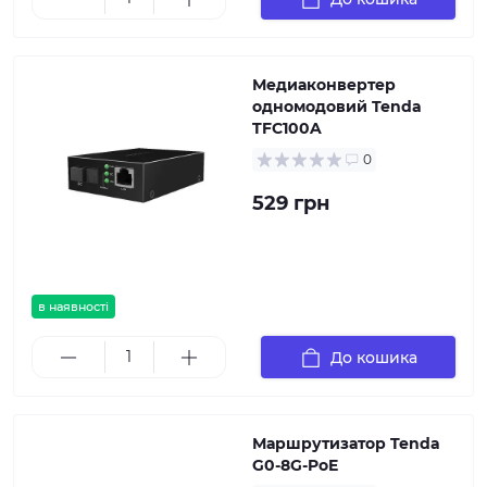
Медиаконвертер
одномодовий Tenda
TFC100A
0
529 грн
в наявності
До кошика
Маршрутизатор Tenda
G0-8G-PoE