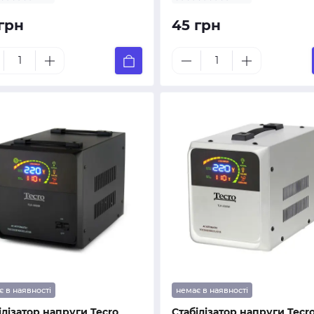
грн
45 грн
є в наявності
немає в наявності
ілізатор напруги Tecro
Стабілізатор напруги Tecr