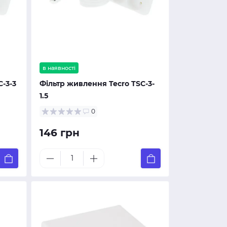
в наявності
-3-3
Фільтр живлення Tecro TSC-3-
1.5
0
146 грн