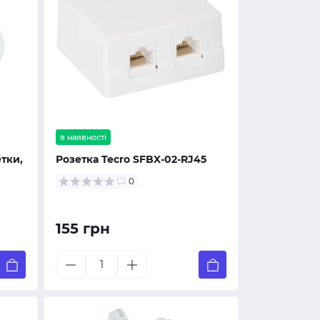
в наявності
етки,
Розетка Tecro SFBX-02-RJ45
0
155 грн