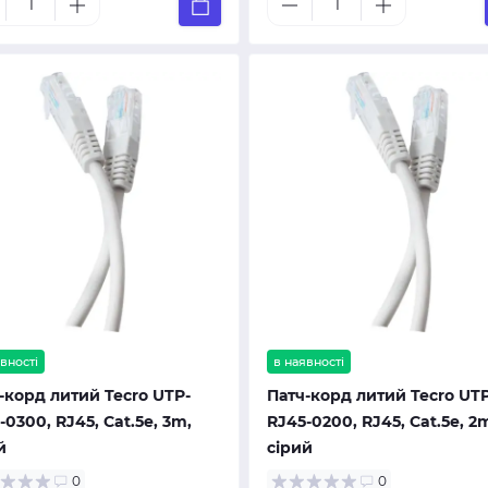
вності
в наявності
-корд литий Tecro UTP-
Патч-корд литий Tecro UTP
-0300, RJ45, Cat.5e, 3m,
RJ45-0200, RJ45, Cat.5e, 2
й
сірий
0
0