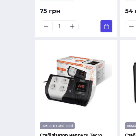
75 грн
54 
немає в наявності
нема
Стабілізатор напруги Tecro
Стаб