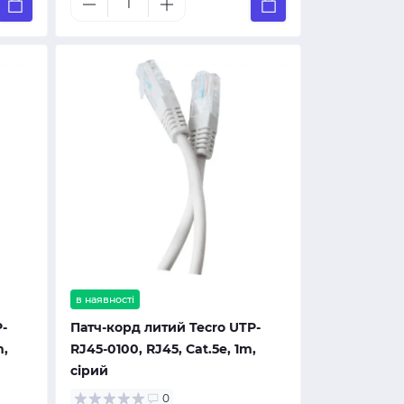
в наявності
-
Патч-корд литий Tecro UTP-
m,
RJ45-0100, RJ45, Cat.5e, 1m,
сірий
0