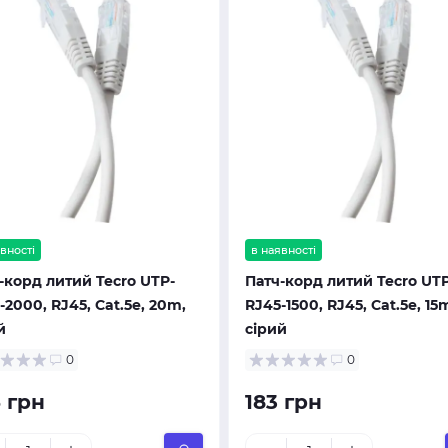
вності
в наявності
-корд литий Tecro UTP-
Патч-корд литий Tecro UTP
-2000, RJ45, Cat.5e, 20m,
RJ45-1500, RJ45, Cat.5e, 15
й
сірий
0
0
 грн
183 грн