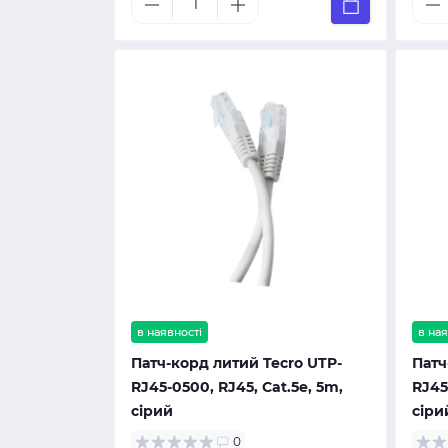
в наявності
в ная
Патч-корд литий Tecro UTP-
Патч
RJ45-0500, RJ45, Cat.5e, 5m,
RJ45
сірий
сіри
0