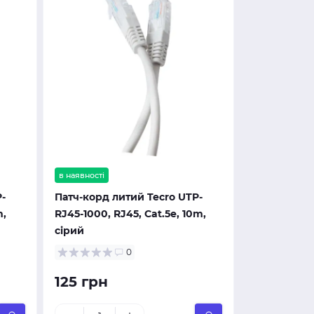
в наявності
-
Патч-корд литий Tecro UTP-
m,
RJ45-1000, RJ45, Cat.5e, 10m,
сірий
0
125 грн