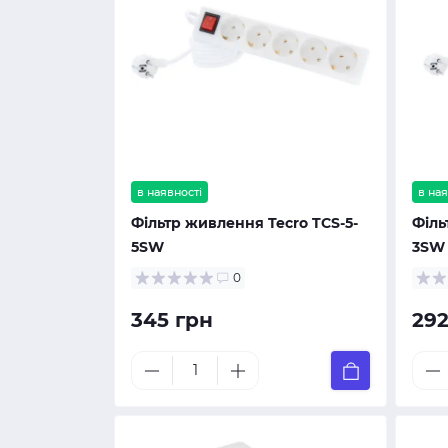
в наявності
в ная
Фільтр живлення Tecro TCS-5-
Філь
5SW
3SW
0
345 грн
292