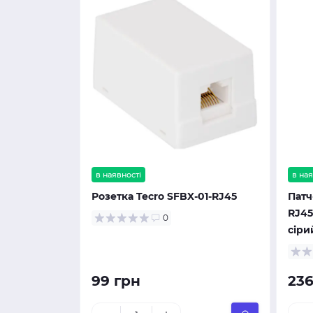
в наявності
в ная
Розетка Tecro SFBX-01-RJ45
Патч
RJ45
0
сіри
99 грн
236