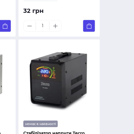
32 грн
немає в наявності
o
Стабілізатор напруги Tecro