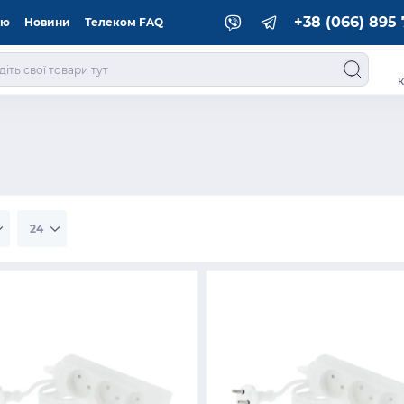
+38 (066) 895 
ію
Новини
Телеком FAQ
к