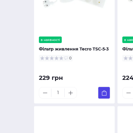
в наявності
в ная
Фільтр живлення Tecro TSC-5-3
Філь
0
229 грн
224