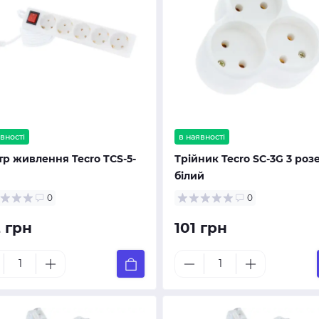
вності
в наявності
тр живлення Tecro TCS-5-
Трійник Tecro SC-3G 3 роз
білий
0
0
 грн
101 грн