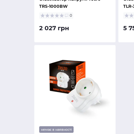
TRS-1000BW
TLR-
0
2 027 грн
5 7
немає в наявності