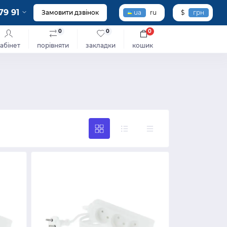
79 91
Замовити дзвінок
ua
ru
$
грн
0
0
0
абінет
порівняти
закладки
кошик