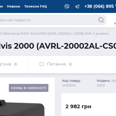
+38 (066) 895 
ію
Новини
Телеком FAQ
к
Стабілізатор NJOY Alvis 2000 (AVRL-20002AL-CS01B) AVR, 2 розетки
lvis 2000 (AVRL-20002AL-CS0
дгуків
Питання
0
0
Код товару:
Модель:
Alv
0059200
2000
немає в наявності
2 982 грн