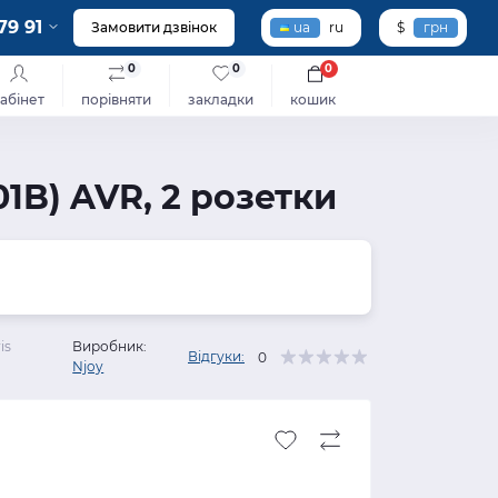
79 91
Замовити дзвінок
ua
ru
$
грн
0
0
0
абінет
порівняти
закладки
кошик
1B) AVR, 2 розетки
is
Виробник:
Відгуки:
0
Njoy