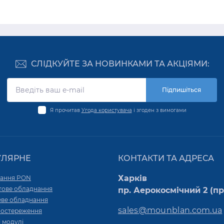
СЛІДКУЙТЕ ЗА НОВИНКАМИ ТА АКЦІЯМИ:
Підпишіться
Я прочитав
Угода користувача
і згоден з вимогами
УЛЯРНЕ
КОНТАКТИ ТА АДРЕСА
Харків
ання PON
тове обладнання
пр. Аерокосмічний 2 (пр.
ве обладнання
sales@mounblan.com.ua
постереження
 модулі