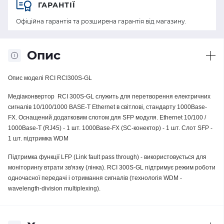
ГАРАНТІЇ
Офіційна гарантія та розширена гарантія від магазину.
Опис
Опис моделі RCI RCI300S-GL
Медіаконвертор
RCI 300S-GL служить для перетворення електричних
сигналів 10/100/1000 BASE-T Ethernet в світлові, стандарту 1000Base-
FX. Оснащений додатковим слотом для SFP модуля. Ethernet 10/100 /
1000Base-T (RJ45) - 1 шт. 1000Base-FX (SC-конектор) - 1 шт. Слот SFP -
1 шт. підтримка WDM
Підтримка функції LFP (Link fault pass through) - використовується для
моніторингу втрати зв'язку (лінка). RCI 300S-GL підтримує режим роботи
одночасної передачі і отримання сигналів (технологія WDM -
wavelength-division multiplexing).