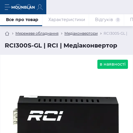
Все про товар
Характеристики
Відгуків
П
0
Мережеве обладнання
Медіаконвертори
RCI300S-GL | R
RCI300S-GL | RCI | Медіаконвертор
в наявності