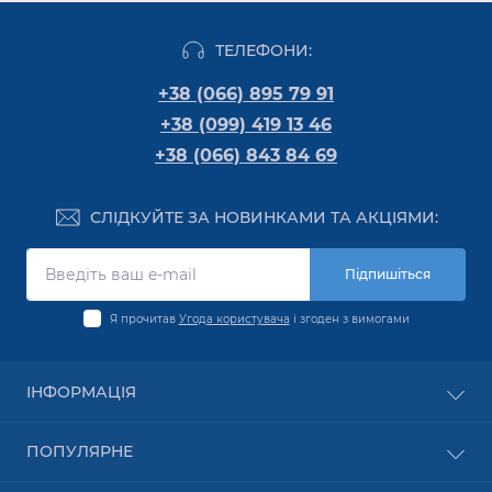
ТЕЛЕФОНИ:
+38 (066) 895 79 91
+38 (099) 419 13 46
+38 (066) 843 84 69
СЛІДКУЙТЕ ЗА НОВИНКАМИ ТА АКЦІЯМИ:
Підпишіться
Я прочитав
Угода користувача
і згоден з вимогами
ІНФОРМАЦІЯ
Оплата
ПОПУЛЯРНЕ
Про компанію
Доставка