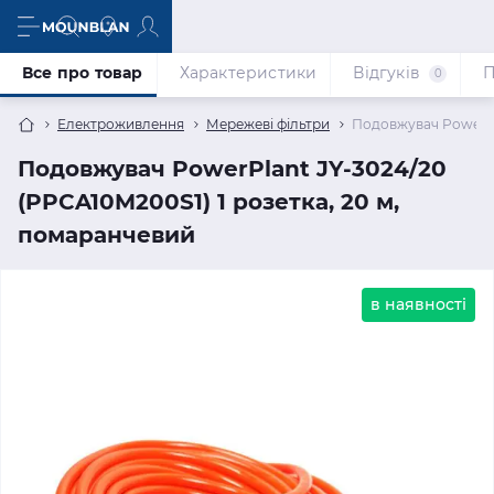
Все про товар
Характеристики
Відгуків
П
0
Електроживлення
Мережеві фільтри
Подовжувач PowerPla
Подовжувач PowerPlant JY-3024/20
(PPCA10M200S1) 1 розетка, 20 м,
помаранчевий
в наявності