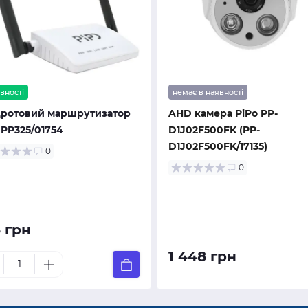
вності
немає в наявності
дротовий маршрутизатор
AHD камера PiPo PP-
 PP325/01754
D1J02F500FK (PP-
D1J02F500FK/17135)
0
0
 грн
1 448 грн