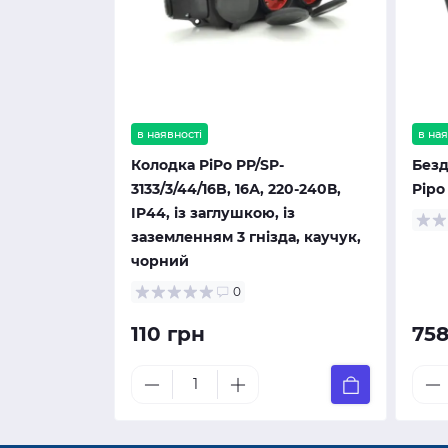
в наявності
в ная
Колодка PiPo PP/SP-
Без
3133/3/44/16B, 16А, 220-240В,
Pipo
IP44, із заглушкою, із
заземленням 3 гнізда, каучук,
чорний
0
110 грн
758