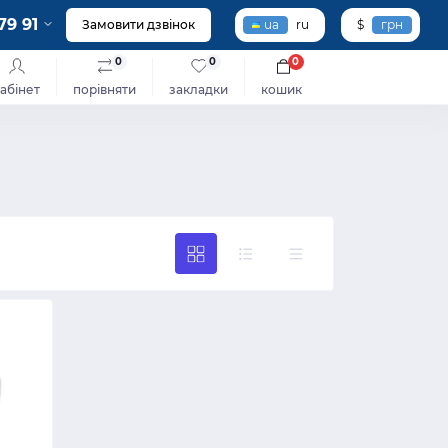
79 91
Замовити дзвінок
ua
ru
$
грн
0
0
0
абінет
порівняти
закладки
кошик