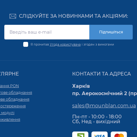
СЛІДКУЙТЕ ЗА НОВИНКАМИ ТА АКЦІЯМИ:
Підпишіться
Я прочитав
Угода користувача
і згоден з вимогами
УЛЯРНЕ
КОНТАКТИ ТА АДРЕСА
Харків
ання PON
тове обладнання
пр. Аерокосмічний 2 (пр.
ве обладнання
sales@mounblan.com.ua
постереження
 модулі
Пн-пт - 10:00 - 18:00
оживлення
Сб, Нед - вихідний