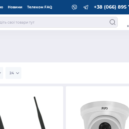
+38 (066) 895 
ію
Новини
Телеком FAQ
к