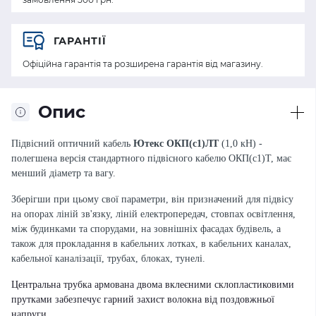
ГАРАНТІЇ
Офіційна гарантія та розширена гарантія від магазину.
Опис
Підвісний оптичний кабель
Ютекс
ОКП(с1)ЛТ
(1,0 кН) -
полегшена версія стандартного підвісного кабелю ОКП(с1)Т, має
менший діаметр та вагу.
Зберігши при цьому свої параметри, він призначений для підвісу
на опорах ліній зв'язку, ліній електропередач, стовпах освітлення,
між будинками та спорудами, на зовнішніх фасадах будівель, а
також для прокладання в кабельних лотках, в кабельних каналах,
кабельної каналізації, трубах, блоках, тунелі.
Центральна трубка армована двома вклеєними склопластиковими
прутками забезпечує гарний захист волокна від поздовжньої
напруги.