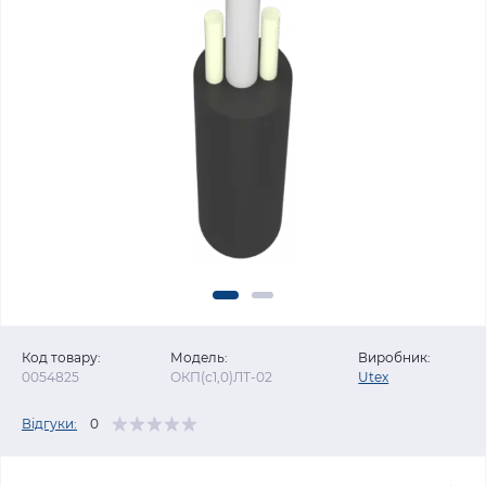
Код товару:
Модель:
Виробник:
0054825
ОКП(с1,0)ЛТ-02
Utex
Відгуки:
0