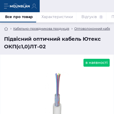
Все про товар
Характеристики
Відгуків
П
0
Кабельно-провідникова продукція
Оптоволоконний кабел
Підвісний оптичний кабель Ютекс
ОКП(с1,0)ЛТ-02
в наявності