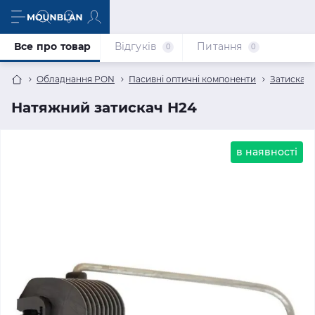
Все про товар
Відгуків
Питання
0
0
Обладнання PON
Пасивні оптичні компоненти
Затискачі
Натяжний затискач Н24
в наявності