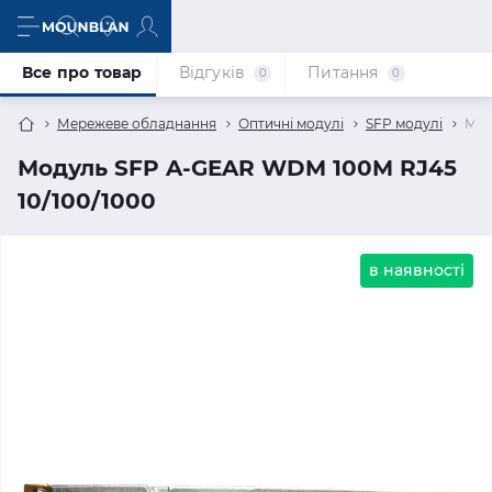
Все про товар
Відгуків
Питання
0
0
Мережеве обладнання
Оптичні модулі
SFP модулі
Мод
Модуль SFP A-GEAR WDM 100M RJ45
10/100/1000
в наявності