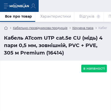
Все про товар
Характеристики
Відгуків
П
0
Кабельно-провідникова продукція
Кручена пара
Кабель 
Кабель ATcom UTP cat.5e CU (мідь) 4
пари 0,5 мм, зовнішній, PVC + PVE,
305 м Premium (16414)
в наявності