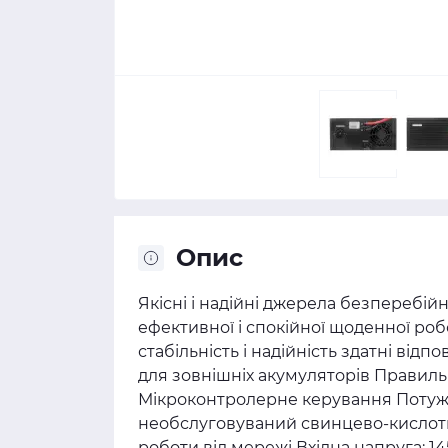
Опис
Якісні і надійні джерела безперебі
ефективної і спокійної щоденної робо
стабільність і надійність здатні від
для зовнішніх акумуляторів Правиль
Мікроконтролерне керування Потужні
необслуговуваний свинцево-кислот
роботи від мережі Вхідна напруга: 14