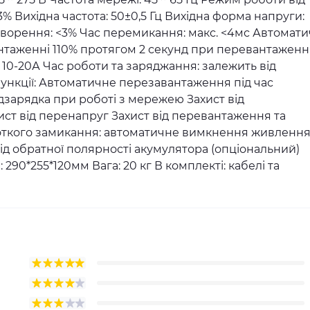
% Вихідна частота: 50±0,5 Гц Вихідна форма напруги:
творення: <3% Час перемикання: макс. <4мс Автомат
нтаженні 110% протягом 2 секунд при перевантаженн
 10-20А Час роботи та заряджання: залежить від
ункції: Автоматичне перезавантаження під час
зарядка при роботі з мережею Захист від
ст від перенапруг Захист від перевантаження та
роткого замикання: автоматичне вимкнення живленн
від обратної полярності акумулятора (опціональний)
290*255*120мм Вага: 20 кг В комплекті: кабелі та