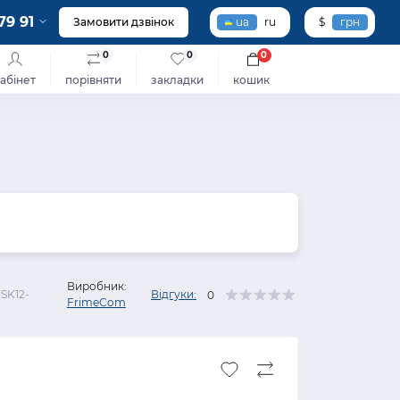
79 91
Замовити дзвінок
ua
ru
$
грн
0
0
0
абінет
порівняти
закладки
кошик
Виробник:
SK12-
Відгуки:
0
FrimeCom