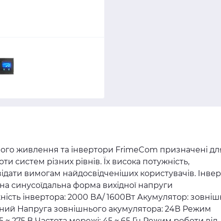
йного живлення та інвертори FrimeCom призначені дл
ти систем різних рівнів. Їх висока потужність,
повідати вимогам найдосвідченіших користувачів. Інве
на синусоїдальна форма вихідної напруги
сть інвертора: 2000 ВА/ 1600Вт Акумулятор: зовніш
ний Напруга зовнішнього акумулятора: 24В Режим
5 ~ 275 В Частота мережі: 45 ~ 65 Гц Режим роботи від