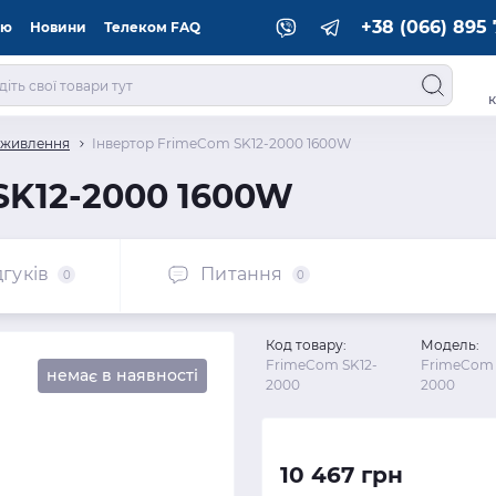
+38 (066) 895 
ію
Новини
Телеком FAQ
к
 живлення
Інвертор FrimeCom SK12-2000 1600W
SK12-2000 1600W
дгуків
Питання
0
0
Код товару:
Модель:
FrimeCom SK12-
FrimeCom 
немає в наявності
2000
2000
10 467 грн