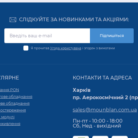
СЛІДКУЙТЕ ЗА НОВИНКАМИ ТА АКЦІЯМИ:
Підпишіться
Я прочитав
Угода користувача
і згоден з вимогами
УЛЯРНЕ
КОНТАКТИ ТА АДРЕСА
Харків
ання PON
тове обладнання
пр. Аерокосмічний 2 (пр.
ве обладнання
sales@mounblan.com.ua
постереження
 модулі
Пн-пт - 10:00 - 18:00
оживлення
Сб, Нед - вихідний