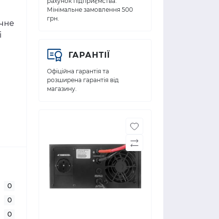
рахунок підприємства.
Мінімальне замовлення 500
грн.
ичне
і
ГАРАНТІЇ
Офіційна гарантія та
розширена гарантія від
магазину.
я
0
0
0