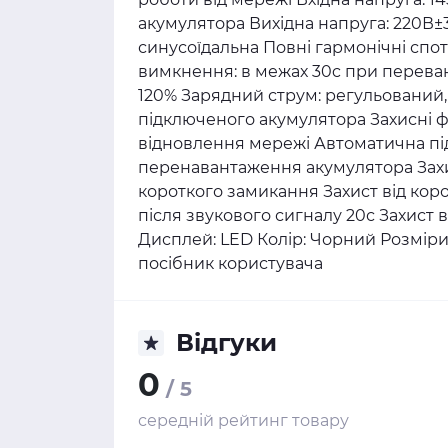
акумулятора Вихідна напруга: 220В±3
синусоїдальна Повні гармонічні спо
вимкнення: в межах 30c при перева
120% Зарядний струм: регульований,
підключеного акумулятора Захисні ф
відновлення мережі Автоматична під
перенавантаження акумулятора Захи
короткого замикання Захист від ко
після звукового сигналу 20с Захист 
Дисплей: LED Колір: Чорний Розміри: 
посібник користувача
Відгуки
0
/ 5
середній рейтинг товару