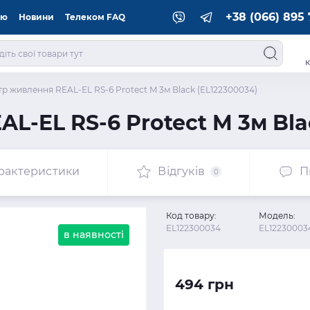
+38 (066) 895 
ію
Новини
Телеком FAQ
к
тр живлення REAL-EL RS-6 Protect M 3м Black (EL122300034)
L-EL RS-6 Protect M 3м Bla
рактеристики
Відгуків
П
0
Код товару:
Модель:
EL122300034
EL12230003
в наявності
494 грн