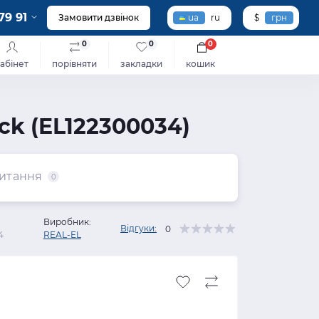
79 91
Замовити дзвінок
ua
ru
$
грн
0
0
0
абінет
порівняти
закладки
кошик
ck (EL122300034)
итання
0
Виробник:
Відгуки:
0
4
REAL-EL