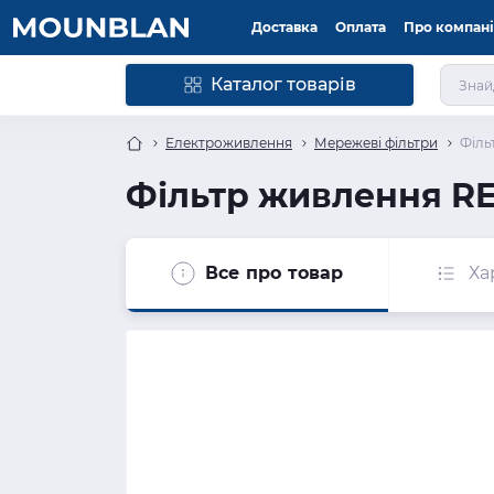
Доставка
Оплата
Про компан
Каталог товарів
Електроживлення
Мережеві фільтри
Філь
Фільтр живлення REA
Все про товар
Ха