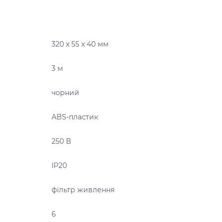
320 х 55 х 40 мм
3 м
чорний
ABS-пластик
250 В
IP20
фільтр живлення
6