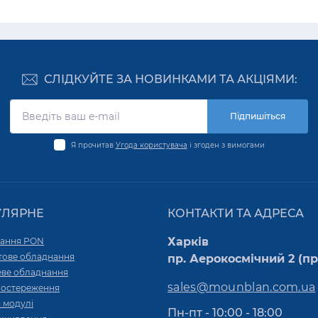
СЛІДКУЙТЕ ЗА НОВИНКАМИ ТА АКЦІЯМИ:
Підпишіться
Я прочитав
Угода користувача
і згоден з вимогами
УЛЯРНЕ
КОНТАКТИ ТА АДРЕСА
Харків
ання PON
тове обладнання
пр. Аерокосмічний 2 (пр.
ве обладнання
sales@mounblan.com.ua
постереження
 модулі
Пн-пт - 10:00 - 18:00