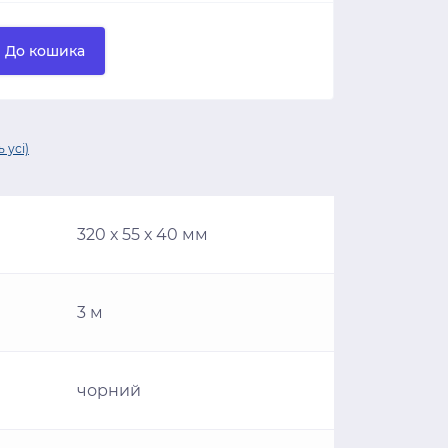
До кошика
 усі)
320 х 55 х 40 мм
3 м
чорний