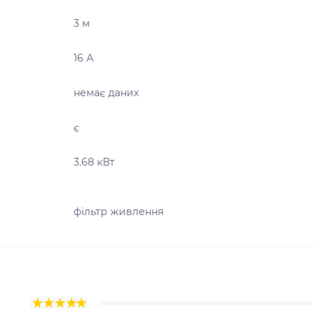
3 м
16 А
немає даних
є
3.68 кВт
фільтр живлення