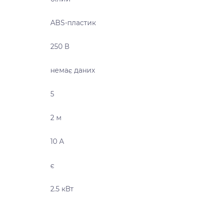
ABS-пластик
250 В
немає даних
5
2 м
10 А
є
2.5 кВт