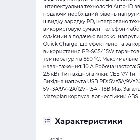
Інтелектуальна технологія Auto-ID 
подаючи необхідний рівень напруги 
швидку зарядку PD, інтегровано техн
використовую сучасні телефони або 
сумісний з подачею високої напруги
Quick Charge, що ефективно та за к
використання PR-SC5415W гарантова
температури в 850 °C. Максимальне 
навантаження: 10 А Робоча частота:
2,5 кВт Тип вхідної вилки: СЕЕ 7/7 Тип
Вихідна напруга USB PD: 5V=3A/9V=2.
5V=3A/9V=2A/12V=1.5A - 18В Max Зага
Матеріал корпуса: вогнестійкий ABS
Характеристики
Колір