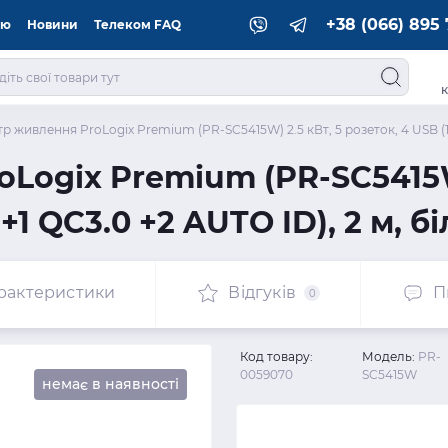
+38 (066) 895 
ію
Новини
Телеком FAQ
к
тр живлення ProLogix Premium (PR-SC5415W) 2.5 кВт, 5 розеток, 4 USB (1 
Logix Premium (PR-SC5415W)
+1 QC3.0 +2 AUTO ID), 2 м, б
рактеристики
Відгуків
П
0
Код товару:
Модель:
PR-
0059070
SC5415W
немає в наявності