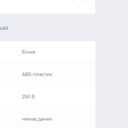
 усі)
білий
ABS-пластик
250 В
немає даних