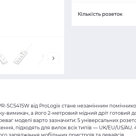
Кількість розеток
R-SC5415W від ProLogix стане незамінним помічник
пку-вимикач, а його 2-метровий мідний дріт готовий д
реваг моделі варто зазначити: 5 універсальних розет
ення, підходять для вилок всіх типів — UK/EU/US/AU. 
го заряджання мобільних пристроїв та девайсів.