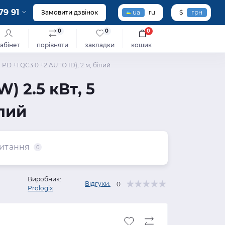
79 91
Замовити дзвінок
ua
ru
$
грн
0
0
0
абінет
порівняти
закладки
кошик
PD +1 QC3.0 +2 AUTO ID), 2 м, білий
 2.5 кВт, 5
ілий
итання
0
Виробник:
Відгуки:
0
Prologix