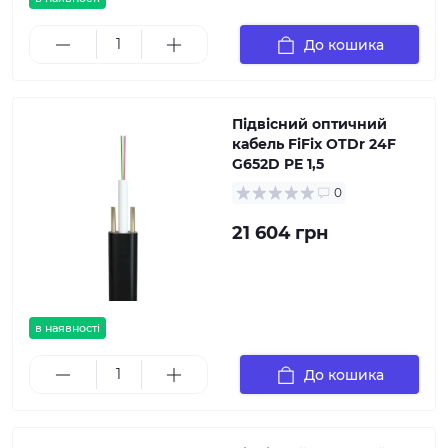
До кошика
Підвісний оптичний
кабель FiFix OTDr 24F
G652D PE 1,5
0
21 604 грн
в наявності
До кошика