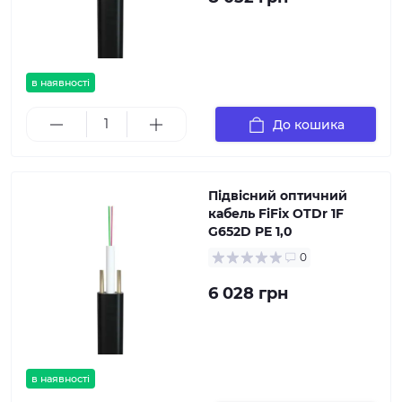
в наявності
До кошика
Підвісний оптичний
кабель FiFix OTDr 1F
G652D PE 1,0
0
6 028 грн
в наявності