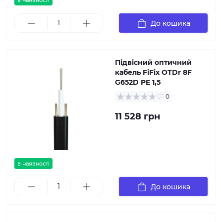
в наявності
До кошика
Підвісний оптичний
кабель FiFix OTDr 8F
G652D PE 1,5
0
11 528 грн
в наявності
До кошика