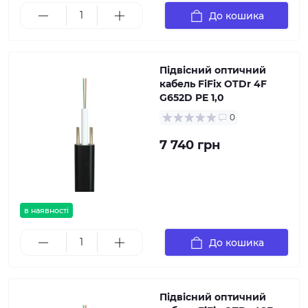
До кошика
Підвісний оптичний
кабель FiFix OTDr 4F
G652D PE 1,0
0
7 740 грн
в наявності
До кошика
Підвісний оптичний