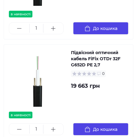
в наявності
До кошика
Підвісний оптичний
кабель FiFix OTDr 32F
G652D PE 2,7
0
19 663 грн
в наявності
До кошика