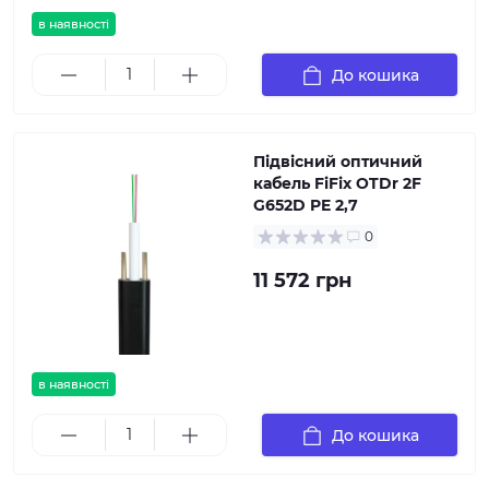
в наявності
До кошика
Підвісний оптичний
кабель FiFix OTDr 2F
G652D PE 2,7
0
11 572 грн
в наявності
До кошика