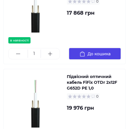
0
17 868 грн
в наявності
До кошика
Підвісний оптичний
кабель FiFix OTDr 2х12F
G652D PE 1,0
0
19 976 грн