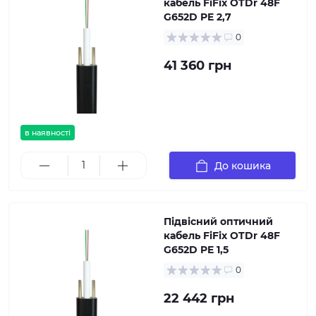
кабель FiFix OTDr 48F
G652D PE 2,7
0
41 360 грн
в наявності
До кошика
Підвісний оптичний
кабель FiFix OTDr 48F
G652D PE 1,5
0
22 442 грн