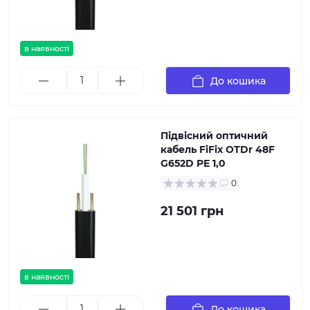
в наявності
До кошика
Підвісний оптичний
кабель FiFix OTDr 48F
G652D PE 1,0
0
21 501 грн
в наявності
До кошика