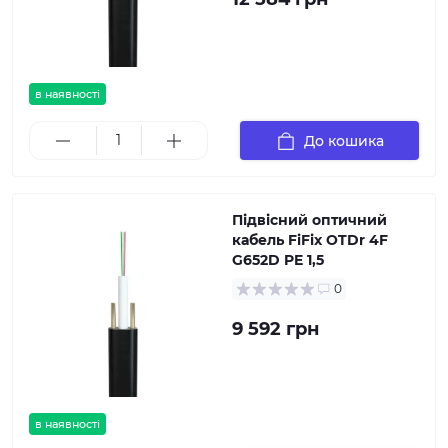
в наявності
До кошика
Підвісний оптичний
кабель FiFix OTDr 4F
G652D PE 1,5
0
9 592 грн
в наявності