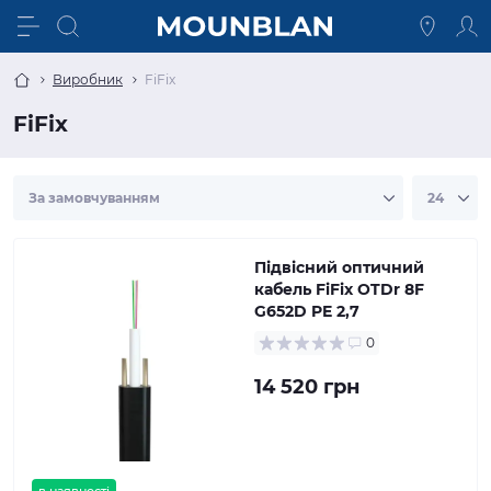
Виробник
FiFix
FiFix
Підвісний оптичний
кабель FiFix OTDr 8F
G652D PE 2,7
0
14 520 грн