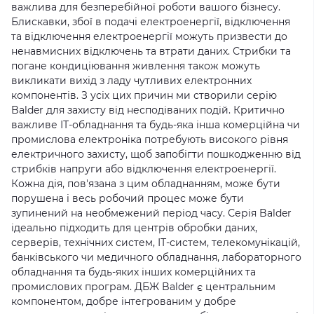
важлива для безперебійної роботи вашого бізнесу.
Блискавки, збої в подачі електроенергії, відключення
та відключення електроенергії можуть призвести до
ненавмисних відключень та втрати даних. Стрибки та
погане кондиціювання живлення також можуть
викликати вихід з ладу чутливих електронних
компонентів. З усіх цих причин ми створили серію
Balder для захисту від несподіваних подій. Критично
важливе ІТ-обладнання та будь-яка інша комерційна чи
промислова електроніка потребують високого рівня
електричного захисту, щоб запобігти пошкодженню від
стрибків напруги або відключення електроенергії.
Кожна дія, пов'язана з цим обладнанням, може бути
порушена і весь робочий процес може бути
зупинений на необмежений період часу. Серія Balder
ідеально підходить для центрів обробки даних,
серверів, технічних систем, ІТ-систем, телекомунікацій,
банківського чи медичного обладнання, лабораторного
обладнання та будь-яких інших комерційних та
промислових програм. ДБЖ Balder є центральним
компонентом, добре інтегрованим у добре