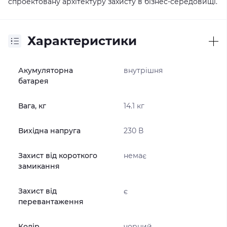
спроектовану архітектуру захисту в бізнес-середовищі.
Характеристики
Акумуляторна
внутрішня
батарея
Вага, кг
14.1 кг
Вихідна напруга
230 В
Захист від короткого
немає
замикання
Захист від
є
перевантаження
Колір
чорний