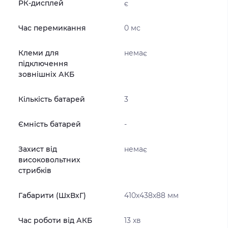
РК-дисплей
є
Час перемикання
0 мс
Клеми для
немає
підключення
зовнішніх АКБ
Кількість батарей
3
Ємність батарей
-
Захист від
немає
високовольтних
стрибків
Габарити (ШхВхГ)
410х438х88 мм
Час роботи від АКБ
13 хв