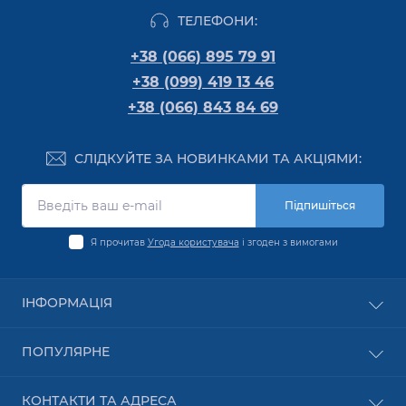
ТЕЛЕФОНИ:
+38 (066) 895 79 91
+38 (099) 419 13 46
+38 (066) 843 84 69
СЛІДКУЙТЕ ЗА НОВИНКАМИ ТА АКЦІЯМИ:
Підпишіться
Я прочитав
Угода користувача
і згоден з вимогами
ІНФОРМАЦІЯ
Оплата
ПОПУЛЯРНЕ
Про компанію
Доставка
Обладнання PON
КОНТАКТИ ТА АДРЕСА
Угода користувача