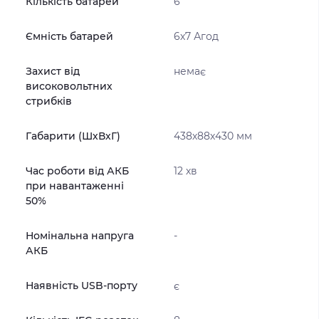
Кількість батарей
6
Ємність батарей
6х7 Агод
Захист від
немає
високовольтних
стрибків
Габарити (ШхВхГ)
438х88х430 мм
Час роботи від АКБ
12 хв
при навантаженні
50%
Номінальна напруга
-
АКБ
Наявність USB-порту
є