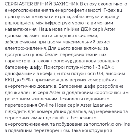
СЕРІЯ ASTER ВІЧНИЙ ЗАХИСНИК В епоху екологічного
енергоспоживання та енергоефективності ІТ-фахівці
прагнуть мінімізувати втрати, забезпечуючи кращу
відповідність між інфраструктурою та вимогами
навантаження. Наша нова лінійка ДБЖ серії Aster
допомагає зменшити складність системи,
забезпечуючи при цьому максимальний захист
електроживлення. Для цього вона включає за
доступною ціною безліч передових технічних
параметрів, а також пропонує додаткову зовнішню
батарейну шафу. Пристрої потужністю 1 - 3 кВА є
однофазними з коефіцієнтом потужності 0,9, високим
ККД до 97% і призначені для верхніх комерційних
енергетичних додатків. Батарейна шафа розроблена
для живлення серії Aster із додатковим короткочасним
резервним живленням. Технологія подвійного
перетворення On-line Нова серія Aster ідеально
підходить для комерційних додатків, від мережевих та
серверних кімнат до філій та безпечного
енергоспоживання, та побудована за топологією on-line
з подвійним перетворенням. Така конструкція з