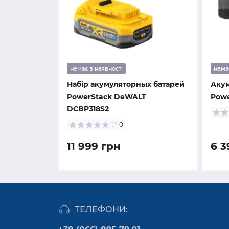
немає в наявності
нема
Набір акумуляторных батарей
Акум
PowerStack DeWALT
Powe
DCBP318S2
0
11 999 грн
6 3
ТЕЛЕФОНИ: