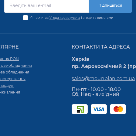
Підпишіться
Я прочитав
Угода користувача
і згоден з вимогами
УЛЯРНЕ
КОНТАКТИ ТА АДРЕСА
Харків
ання PON
тове обладнання
пр. Аерокосмічний 2 (пр.
ве обладнання
sales@mounblan.com.ua
постереження
 модулі
Пн-пт - 10:00 - 18:00
оживлення
Сб, Нед - вихідний