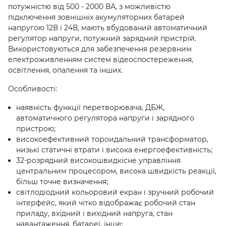
потужністю від 500 - 2000 ВА, з можливістю
підключення зовнішніх акумуляторних батарей
напругою 12В і 24В, мають вбудований автоматичний
регулятор напруги, потужний зарядний пристрій.
Використовуються для забезпечення резервним
електроживленням систем відеоспостереження,
освітлення, опалення та інших.
Особливості:
наявність функції перетворювача, ДБЖ,
автоматичного регулятора напруги і зарядного
пристрою;
високоефективний тороидальний трансформатор,
низькі статичні втрати і висока енергоефективність;
32-розрядний високошвидкісне управління
центральним процесором, висока швидкість реакції,
більш точне визначення;
світлодіодний кольоровий екран і зручний робочий
інтерфейс, який чітко відображає робочий стан
приладу, вхідний і вихідний напруга, стан
навантаження, батареї, інше;