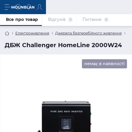
Все про товар
Відгуків
Питання
0
0
Електроживлення
Джерела безперебійного живлення
ДБ
ДБЖ Challenger HomeLine 2000W24
немає в наявності