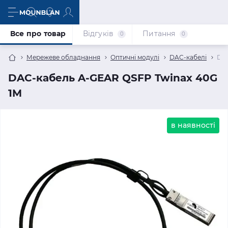
Все про товар
Відгуків
Питання
0
0
Мережеве обладнання
Оптичні модулі
DAC-кабелі
DAC
DAC-кабель A-GEAR QSFP Twinax 40G
1M
в наявності