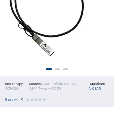
Код товару:
Модель:
DAC-кабель A-GEAR
Виробник:
0054569
QSFP Twinax 40G 1M
A-GEAR
Відгуки:
0