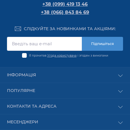
+38 (099) 419 13 46
+38 (066) 843 84 69
СЛІДКУЙТЕ ЗА НОВИНКАМИ ТА АКЦІЯМИ:
Підпишіться
Я прочитав
Угода користувача
і згоден з вимогами
ІНФОРМАЦІЯ
Оплата
ПОПУЛЯРНЕ
Про компанію
Доставка
Обладнання PON
КОНТАКТИ ТА АДРЕСА
Угода користувача
Бездротове обладнання
Умови оформлення замовлення
Мережеве обладнання
Харків
Зворотній зв’язок
МЕСЕНДЖЕРИ
Відеоспостереження
пр. Аерокосмічний 2 (пр. Гагаріна 2)
Повернення товару