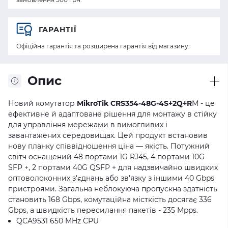
ГАРАНТІЇ
Офіційна гарантія та розширена гарантія від магазину.
Опис
Новий комутатор
MikroTik CRS354-48G-4S+2Q+R
M - це
ефективне й адаптоване рішення для монтажу в стійку
для управління мережами в вимогливих і
завантажених середовищах. Цей продукт встановив
нову планку співвідношення ціна — якість. Потужний
світч оснащений 48 портами 1G RJ45, 4 портами 10G
SFP +, 2 портами 40G QSFP + для надзвичайно швидких
оптоволоконних з'єднань або зв'язку з іншими 40 Gbps
пристроями. Загальна неблокуюча пропускна здатність
становить 168 Gbps, комутаційна місткість досягає 336
Gbps, а швидкість пересилання пакетів - 235 Mpps.
QCA9531 650 MHz CPU