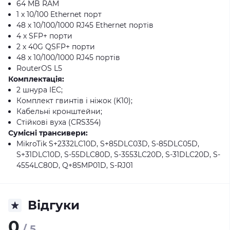
64 MB RAM
1 x 10/100 Ethernet порт
48 х 10/100/1000 RJ45 Ethernet портів
4 x SFP+ порти
2 х 40G QSFP+ порти
48 x 10/100/1000 RJ45 портів
RouterOS L5
Комплектація:
2 шнура IEC;
Комплект гвинтів і ніжок (K10);
Кабельні кронштейни;
Стійкові вуха (CRS354)
Сумісні трансивери:
MikroTik S+2332LC10D, S+85DLC03D, S-85DLC05D,
S+31DLC10D, S-55DLC80D, S-3553LC20D, S-31DLC20D, S-
4554LC80D, Q+85MP01D, S-RJ01
Відгуки
0
/ 5