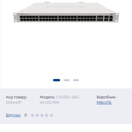
Код товару:
Модель:
CRS354-48G-
Виробник:
0054497
4S+2Q+RM
MikroTik
Відгуки:
0