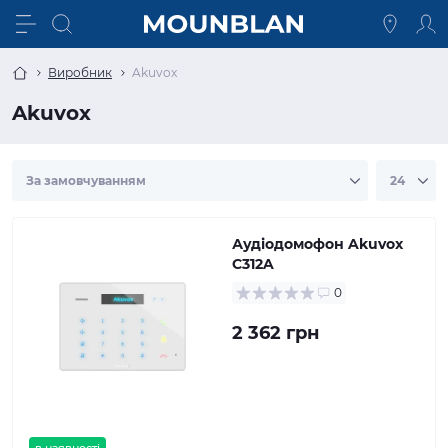
Виробник
Akuvox
Akuvox
Аудіодомофон Akuvox
C312A
0
2 362 грн