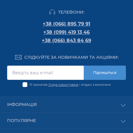
ТЕЛЕФОНИ:
+38 (066) 895 79 91
+38 (099) 419 13 46
+38 (066) 843 84 69
СЛІДКУЙТЕ ЗА НОВИНКАМИ ТА АКЦІЯМИ:
Підпишіться
Я прочитав
Угода користувача
і згоден з вимогами
ІНФОРМАЦІЯ
Оплата
ПОПУЛЯРНЕ
Про компанію
Доставка
Обладнання PON