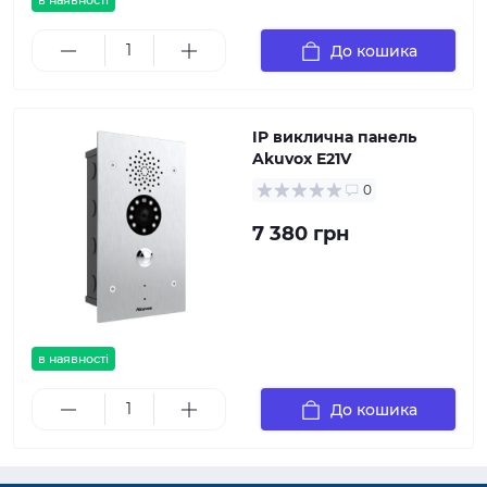
в наявності
До кошика
IP виклична панель
Akuvox E21V
0
7 380 грн
в наявності
До кошика