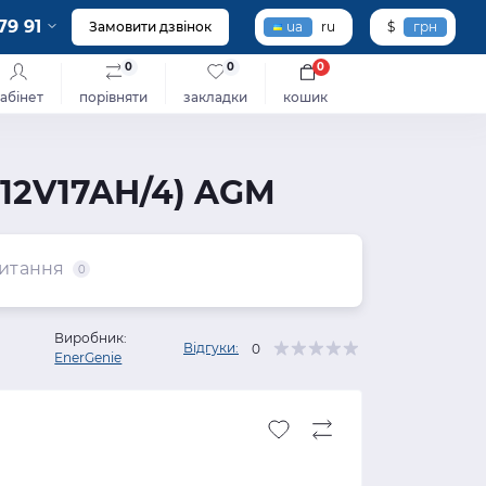
79 91
Замовити дзвінок
ua
ru
$
грн
0
0
0
абінет
порівняти
закладки
кошик
-12V17AH/4) AGM
итання
0
Виробник:
Відгуки:
0
EnerGenie