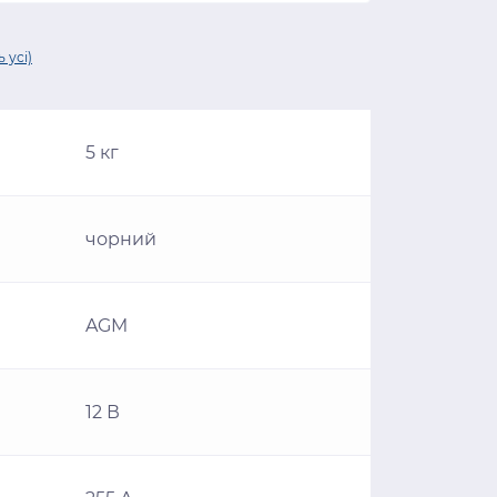
 усі)
5 кг
чорний
AGM
12 В