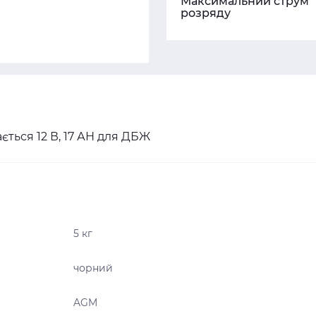
Максимальний струм
розряду
ться 12 В, 17 АН для ДБЖ
5 кг
чорний
AGM