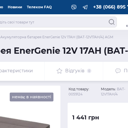
+38 (066) 895 
ію
Новини
Телеком FAQ
к
Акумуляторна батарея EnerGenie 12V 17AH (BAT-12V17AH/4) AGM
я EnerGenie 12V 17AH (BAT
рактеристики
Відгуків
П
0
Код товару:
Модель:
BAT-
0059124
12V17AH/4
немає в наявності
1 441 грн