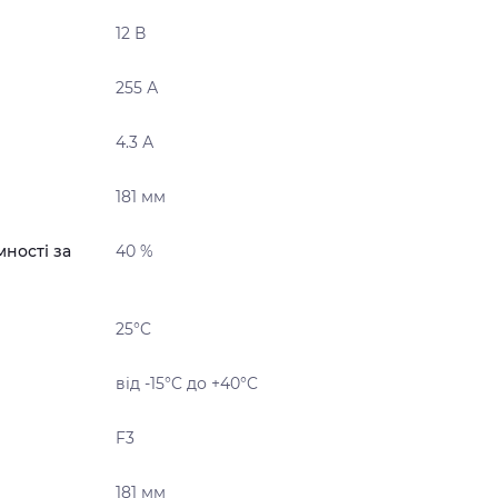
12 В
255 А
4.3 А
181 мм
мності за
40 %
25°C
від -15°C до +40°C
F3
181 мм