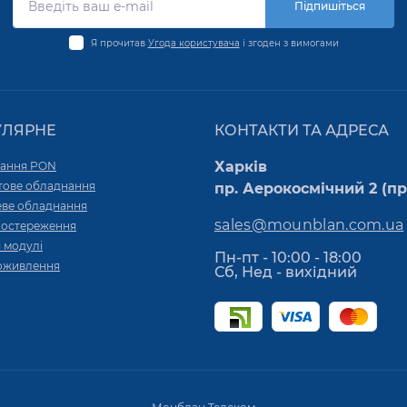
Підпишіться
Я прочитав
Угода користувача
і згоден з вимогами
УЛЯРНЕ
КОНТАКТИ ТА АДРЕСА
Харків
ання PON
тове обладнання
пр. Аерокосмічний 2 (пр.
ве обладнання
sales@mounblan.com.ua
постереження
 модулі
Пн-пт - 10:00 - 18:00
оживлення
Сб, Нед - вихідний