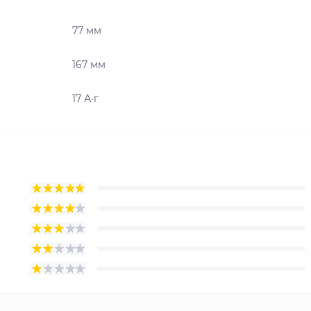
77 мм
167 мм
17 А·г