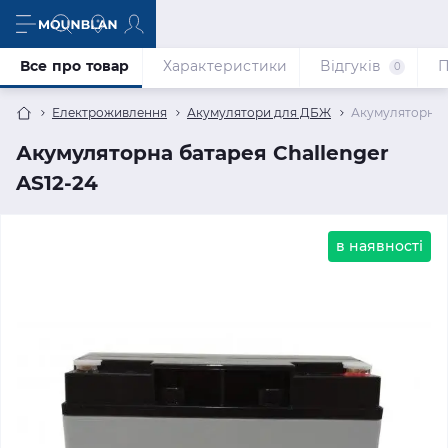
Все про товар
Характеристики
Відгуків
П
0
Електроживлення
Акумулятори для ДБЖ
Акумуляторна б
Акумуляторна батарея Challenger
AS12-24
в наявності