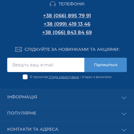
ТЕЛЕФОНИ:
+38 (066) 895 79 91
+38 (099) 419 13 46
+38 (066) 843 84 69
СЛІДКУЙТЕ ЗА НОВИНКАМИ ТА АКЦІЯМИ:
Підпишіться
Я прочитав
Угода користувача
і згоден з вимогами
ІНФОРМАЦІЯ
Оплата
ПОПУЛЯРНЕ
Про компанію
Доставка
Обладнання PON
КОНТАКТИ ТА АДРЕСА
Угода користувача
Бездротове обладнання