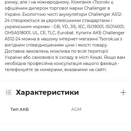
ринку, але і на міжнародному. Компанія «7sorok» є
офіційним дилером торгової марки Challenger в
Україні. Екологічно чисті акумулятори Challenger AS12-
24 створюються за європейськими стандартами і
українським нормам - GB, YD, JIS, IEC, ISO9001, ISO14001,
OHSAS18001, UL, CE, TLC, Eurobat. Купити АКБ Challenger
AS12-24 можна в нашому інтернет-магазині 7sorok.ua з
вигідним співвідношенням ціни і якості товару.
Доставка замовлень можлива по всій території
України або самовивіз зі складу в місті Києві. Якщо вам
необхідна професійна консультація нашого фахівця -
телефонуйте за номерами, вказаними на сайті.
Характеристики
Тип АКБ
AGM