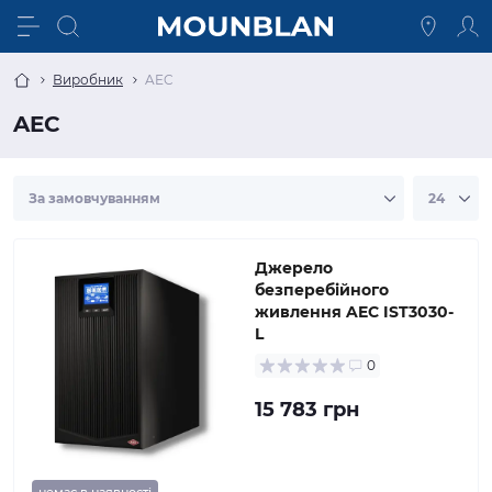
Виробник
AEC
AEC
Джерело
безперебійного
живлення AEC IST3030-
L
0
15 783 грн