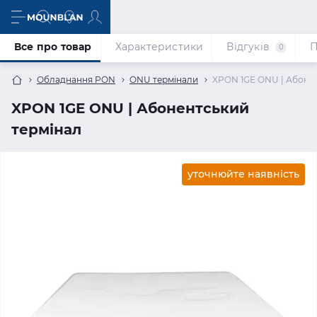
Все про товар
Характеристики
Відгуків
П
0
Обладнання PON
ONU термінали
XPON 1GE ONU | Абоне
XPON 1GE ONU | Абонентський
термінал
уточнюйте наявність