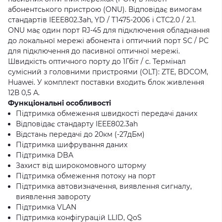
абонентського пристрою (ONU). Відповідає вимогам
стандартів IEEE802.3ah, YD / T1475-2006 і CTC2.0 / 2.1.
ONU має один порт RJ-45 для підключення обладнання
до локальної мережі абонента і оптичний порт SC / PC
для підключення до пасивної оптичної мережі.
Швидкість оптичного порту до 1Гбіт / с. Термінал
сумісний з головними пристроями (OLT): ZTЕ, BDCOM,
Huawei. У комплект поставки входить блок живлення
12В 0,5 А.
Функціональні особливості
Підтримка обмеження швидкості передачі даних
Відповідає стандарту IEEE802.3ah
Відстань передачі до 20км (-27дБм)
Підтримка шифрування даних
Підтримка DBA
Захист від широкомовного шторму
Підтримка обмеження потоку на порт
Підтримка автовизначення, виявлення сигналу,
виявлення завороту
Підтримка VLAN
Підтримка конфігурацій LLID, QoS