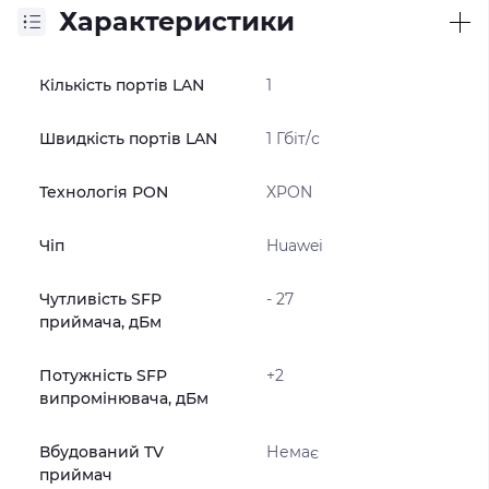
Характеристики
Кількість портів LAN
1
Швидкість портів LAN
1 Гбіт/с
Технологія PON
XPON
Чіп
Huawei
Чутливість SFP
- 27
приймача, дБм
Потужність SFP
+2
випромінювача, дБм
Вбудований TV
Немає
приймач