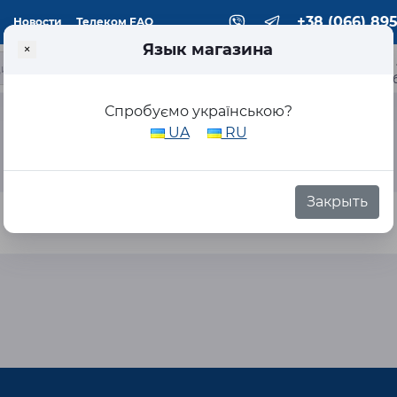
+38 (066) 895
Новости
Телеком FAQ
Язык магазина
×
ка
Спробуємо українською?
UA
RU
Закрыть