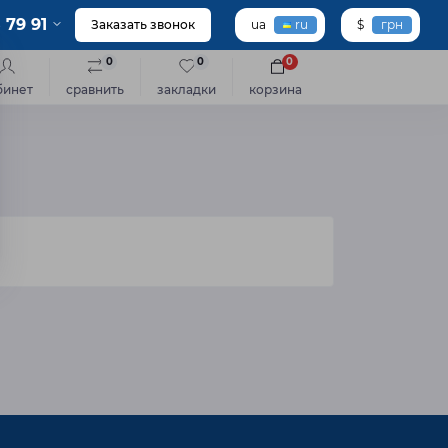
 79 91
Заказать звонок
ua
ru
$
грн
0
0
0
бинет
сравнить
закладки
корзина