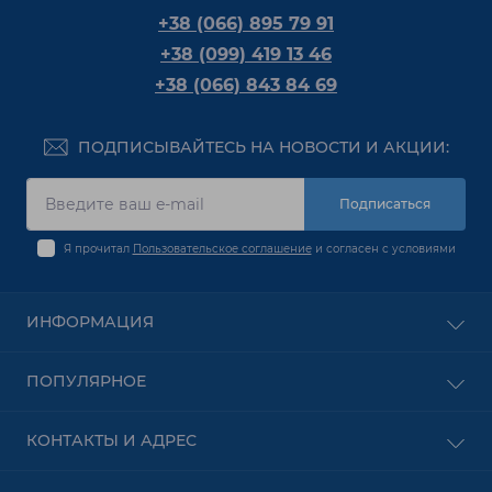
+38 (066) 895 79 91
+38 (099) 419 13 46
+38 (066) 843 84 69
ПОДПИСЫВАЙТЕСЬ НА НОВОСТИ И АКЦИИ:
Подписаться
Я прочитал
Пользовательское соглашение
и согласен с условиями
ИНФОРМАЦИЯ
Оплата
ПОПУЛЯРНОЕ
О Компании
Доставка
PON оборудование
КОНТАКТЫ И АДРЕС
Пользовательское соглашение
Безпроводное оборудование
Условия оформления заказа
Сетевое Оборудование
Харьков