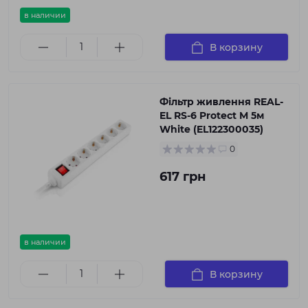
в наличии
В корзину
Фільтр живлення REAL-
EL RS-6 Protect M 5м
White (EL122300035)
0
617 грн
в наличии
В корзину