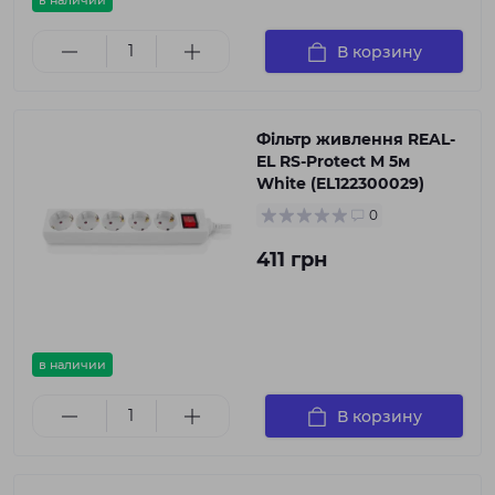
в наличии
В корзину
Фільтр живлення REAL-
EL RS-Protect M 5м
White (EL122300029)
0
411 грн
в наличии
В корзину