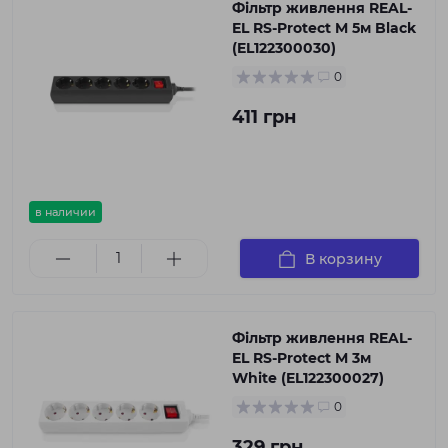
Фільтр живлення REAL-
EL RS-Protect M 5м Black
(EL122300030)
0
411 грн
в наличии
В корзину
Фільтр живлення REAL-
EL RS-Protect M 3м
White (EL122300027)
0
329 грн