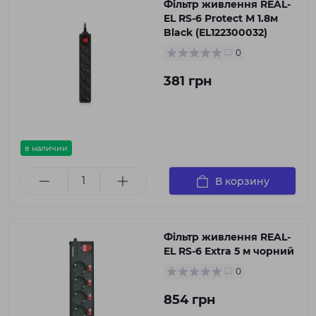
Фільтр живлення REAL-
EL RS-6 Protect M 1.8м
Black (EL122300032)
0
381 грн
в наличии
В корзину
Фільтр живлення REAL-
EL RS-6 Extra 5 м чорний
0
854 грн