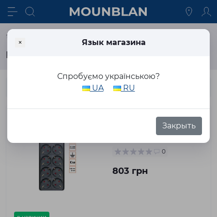
Производитель
REAL-EL
×
Язык магазина
REAL-EL
Спробуємо українською?
UA
RU
Фильтр питания REAL-
Закрыть
EL RS-8F Protect USB
3.0m Black
0
803 грн