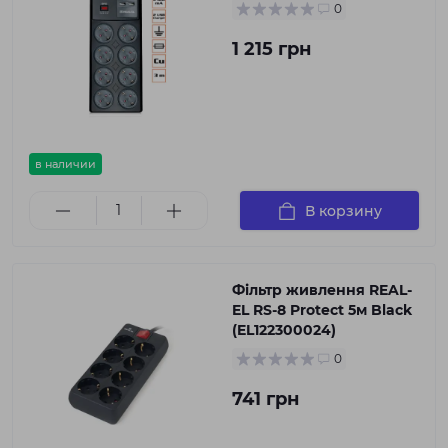
0
1 215 грн
в наличии
В корзину
Фільтр живлення REAL-
EL RS-8 Protect 5м Black
(EL122300024)
0
741 грн