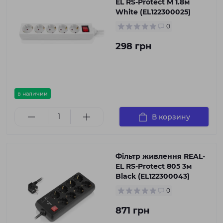
EL RS-Protect M 1.8м
White (EL122300025)
0
298 грн
в наличии
В корзину
Фільтр живлення REAL-
EL RS-Protect 805 3м
Black (EL122300043)
0
871 грн