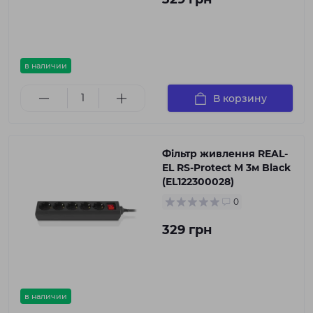
в наличии
В корзину
Фільтр живлення REAL-
EL RS-Protect M 3м Black
(EL122300028)
0
329 грн
в наличии