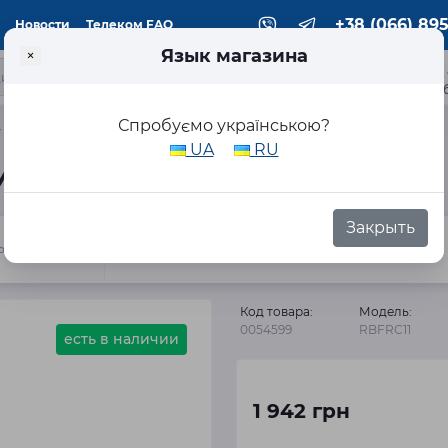
+38 (066) 895
Новости
Телеком FAQ
Язык магазина
×
ка
Спробуємо українською?
RBFRC11 | MikroTik | Медиаконвертер
UA
RU
| Медиаконвертер
Закрыть
ывов
Вопросы
0
0
Код товара:
Модель:
0054599
RBFRC11
есть в наличии
1 942 грн