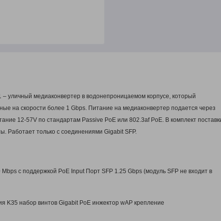
1 – уличный медиаконвертер в водонепроницаемом корпусе, который
ные на скорости более 1 Gbps. Питание на медиаконвертер подается через
тание 12-57V по стандартам Passive PoE или 802.3af PoE. В комплект поставк
ы. Работает только с соединениями Gigabit SFP.
 Mbps с поддержкой PoE Input Порт SFP 1.25 Gbps (модуль SFP не входит в
ия K35 набор винтов Gigabit PoE инжектор wAP крепление