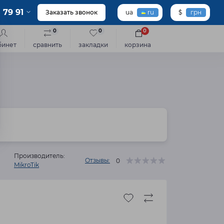
 79 91
Заказать звонок
ua
ru
$
грн
0
0
0
бинет
сравнить
закладки
корзина
Производитель:
Отзывы:
0
MikroTik