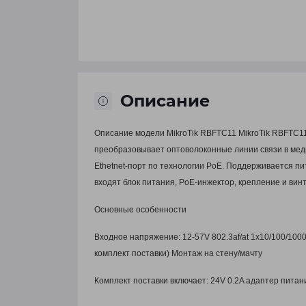
Описание
Описание модели MikroTik RBFTC11 MikroTik RBFTC1
преобразовывает оптоволоконные линии связи в мед
Ethetnet-порт по технологии PoE. Поддерживается пи
входят блок питания, PoE-инжектор, крепление и винт
Основные особенности
Входное напряжение: 12-57V 802.3af/at 1x10/100/1000
комплект поставки) Монтаж на стену/мачту
Комплект поставки включает: 24V 0.2A адаптер питан