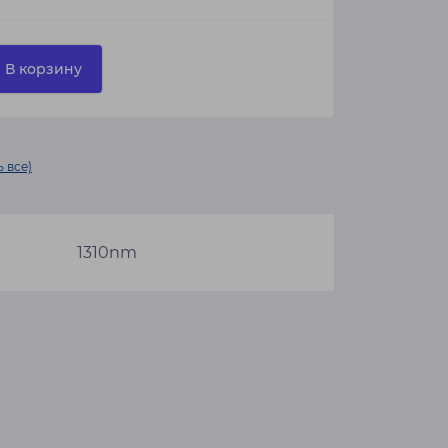
В корзину
 все)
1310nm