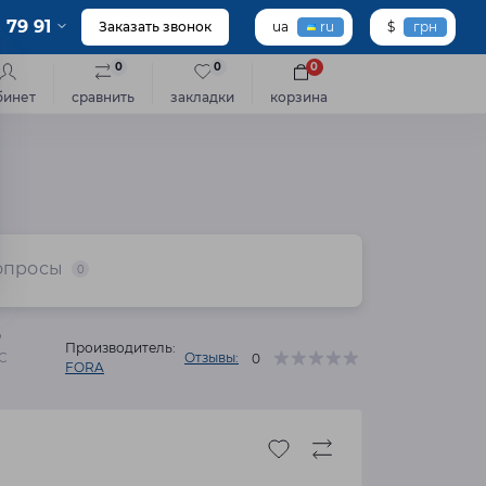
 79 91
Заказать звонок
ua
ru
$
грн
0
0
0
бинет
сравнить
закладки
корзина
опросы
0
P
Производитель:
C
Отзывы:
0
FORA